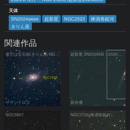
天体
SN2024aeee
超新星
NGC2523
棒渦巻銀河
きりん座
関連作品
夜空は宝石箱(きりん座 NGC2403) Seestar50
超新星 SN2026kid：2026/05/18
サザンクロス
新井優
NGC5907
NGC3726(棒渦巻銀河）