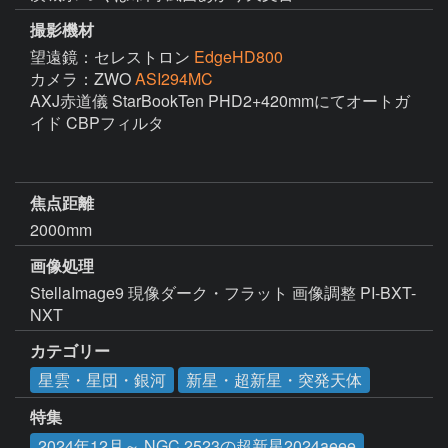
撮影機材
望遠鏡：セレストロン
EdgeHD800
カメラ：ZWO
ASI294MC
AXJ赤道儀 StarBookTen PHD2+420mmにてオートガ
イド CBPフィルタ

焦点距離
2000mm
画像処理
StellaImage9 現像ダーク・フラット 画像調整 PI-BXT-
NXT 
カテゴリー
星雲・星団・銀河
新星・超新星・突発天体
特集
2024年12月～ NGC 2523の超新星2024aeee