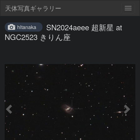
天体写真ギャラリー
Togg
navig
SN2024aeee 超新星 at
hltanaka
NGC2523 きりん座