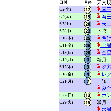
天文
日付
月齢
冥王
6/2(水)
海王
6/4(金)
天王
6/5(土)
下弦
6/7(月)
明け
6/10(木)
金星
6/11(金)
金星
6/13(日)
新月
6/14(月)
夕方
6/17(木)
レグ
6/18(金)
上弦
6/21(月)
夏至
ポン
6/27(日)
満月
6/29(火)
水星