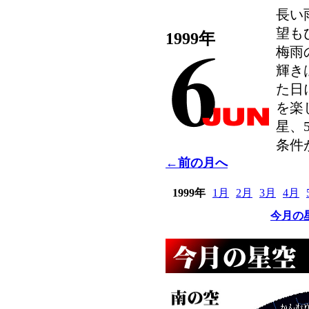
長い
望も
1999年
梅雨
輝き
た日
を楽
星、
条件
←前の月へ
1999年
1月
2月
3月
4月
今月の