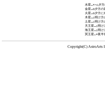
水星…×→△夕
金星…◎夕方の
火星…◎夕方に南
木星…△明け方
土星…△明け方
天王星…△明け
海王星…△明け
Copyright(C) AstroArts 