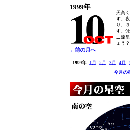
1999年
天高く
す。夜
り、３
す。9
ニ流星
ょう？
←前の月へ
1999年
1月
2月
3月
4月
今月の