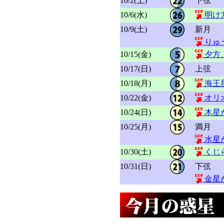
10/2(土)
下弦
10/6(水)
明け
10/9(土)
新月
りゅ
10/15(金)
夕方
10/17(日)
上弦
10/18(月)
海王
10/22(金)
オリ
10/24(日)
木星
10/25(月)
満月
水星
10/30(土)
くじ
10/31(日)
下弦
金星