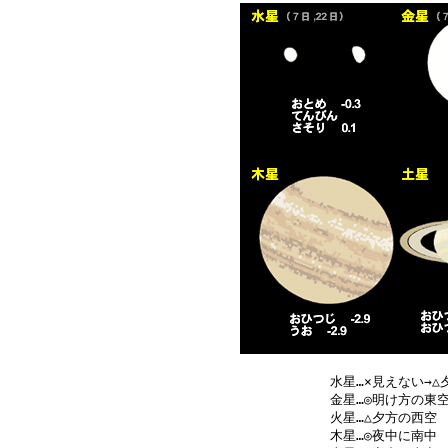
水星…×見えない→△
金星…◎明け方の東空
火星…△夕方の西空　
木星…◎夜中に南中　