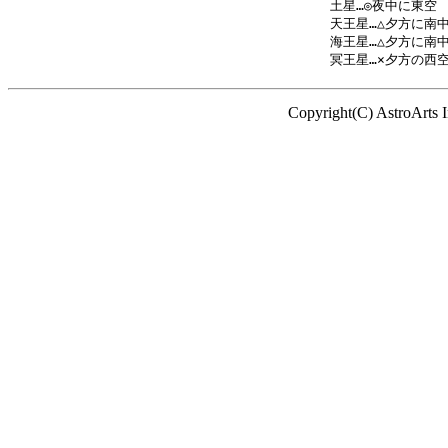
土星…◎夜中に東空

天王星…△夕方に南中
海王星…△夕方に南中
Copyright(C) AstroArts 