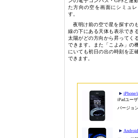
ンの電子コンパス・GPSと連
た方向の空を画面にシミュレ
す。
夜明け前の空で星を探すの
線の下にある天体も表示でき
太陽がどの方向から昇ってく
できます。また「こよみ」の
にいても初日の出の時刻を正
できます。
iPhon
iPadユ
バージョン
Andr