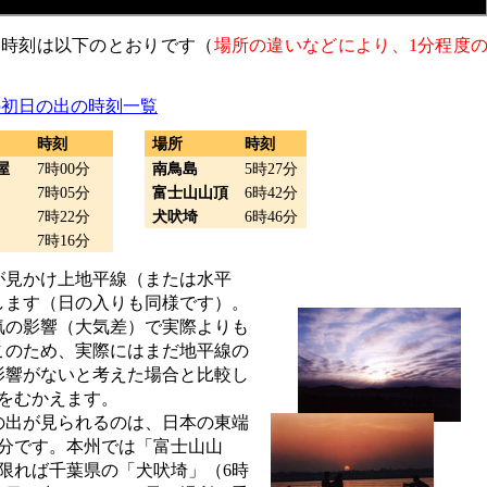
出時刻は以下のとおりです（
場所の違いなどにより、1分程度
年の初日の出の時刻一覧
時刻
場所
時刻
屋
7時00分
南鳥島
5時27分
7時05分
富士山山頂
6時42分
7時22分
犬吠埼
6時46分
7時16分
が見かけ上地平線（または水平
します（日の入りも同様です）。
気の影響（大気差）で実際よりも
このため、実際にはまだ地平線の
影響がないと考えた場合と比較し
をむかえます。
の出が見られるのは、日本の東端
7分です。本州では「富士山山
に限れば千葉県の「犬吠埼」（6時