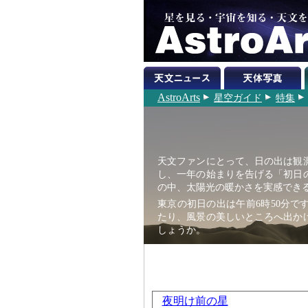
AstroArts
星空ガイド
特集
天文ファンにとって、日の出は観
し、一年の始まりを告げる「初日
の中、太陽光の暖かさを実感でき
東京の初日の出は午前6時50分で
たり、風景の美しいところへ出か
しょうか。
夜明け前の星