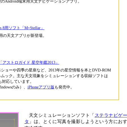
のAndroid端末用天文ナビゲーションアプリ。
ws 8用ソフト「M+Stellar」
s 8用の天文アプリが新登場。
「アストロガイド 星空年鑑2013」
ショーや四季の星座など、2013年の星空情報を本とDVD-ROM
るムック。主な天文現象をシミュレーションする収録ソフトは
Sにも対応しています。
indowsのみ）、
iPhoneアプリ版
も発売中。
天文シミュレーションソフト「
ステラナビゲ
タ
」は、とくに写真を撮影しようという方にお