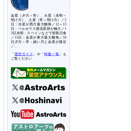
金星（夕方～宵）、火星（未明～
明け方）、土星（宵～明け方）／2
日：水星が西方最大離角／12～13
日：ペルセウス座流星群が極大／1
3日未明：スペインなどで皆既日食
／15日：金星が東方最大離角／16
日夕方～宵：細い月と金星が接近
／…
「
星空ガイド
」や「
特集一覧
」も
ご覧ください