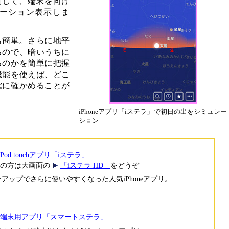
動して、端末を向け
ーション表示しま
も簡単。さらに地平
るので、暗いうちに
るのかを簡単に把握
機能を使えば、どこ
確に確かめることが
iPhoneアプリ「iステラ」で初日の出をシミュレー
ション
e/iPod touchアプリ「iステラ」
ーザの方は大画面の
「iステラ HD」
をどうぞ
アップでさらに使いやすくなった人気iPhoneアプリ。
oid端末用アプリ「スマートステラ」