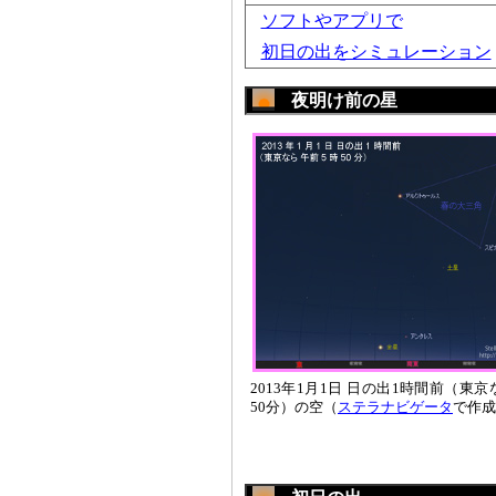
ソフトやアプリで
初日の出をシミュレーション
夜明け前の星
2013年1月1日 日の出1時間前（東
50分）の空（
ステラナビゲータ
で作成