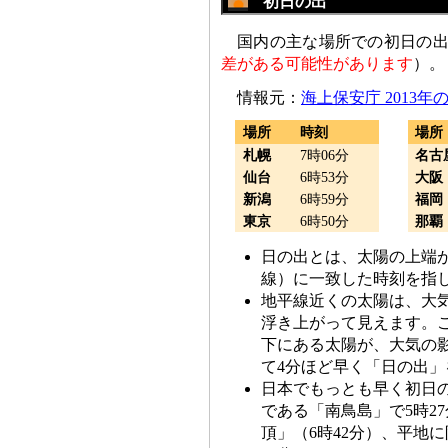
初日の出
国内の主な場所での初日の
差がある可能性があります
）。
情報元：
海上保安庁 2013
場所
時刻
場所
札幌
7時06分
名古
仙台
6時53分
大阪
新潟
6時59分
福岡
東京
6時50分
那覇
日の出とは、太陽の上端
線）に一致した時刻を指
地平線近くの太陽は、大
浮き上がって見えます。
下にある太陽が、大気の
て4分ほど早く「日の出」
日本でもっとも早く初日
である「南鳥島」で5時2
頂」（6時42分）、平地