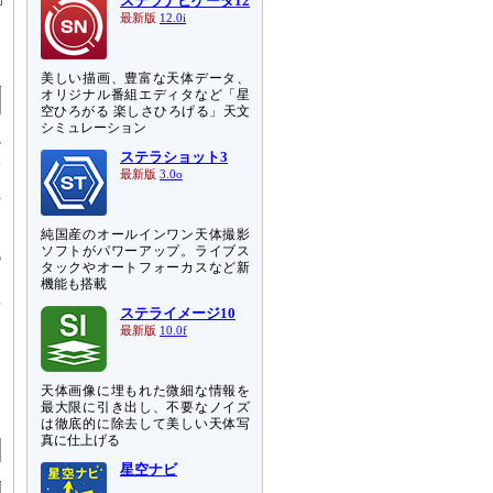
ステラナビゲータ12
最新版
12.0i
美しい描画、豊富な天体データ、
オリジナル番組エディタなど「星
空ひろがる 楽しさひろげる」天文
シミュレーション
少
ステラショット3
空
最新版
3.0o
土
純国産のオールインワン天体撮影
低
ソフトがパワーアップ。ライブス
タックやオートフォーカスなど新
レ
機能も搭載
年
ステライメージ10
最新版
10.0f
天体画像に埋もれた微細な情報を
最大限に引き出し、不要なノイズ
は徹底的に除去して美しい天体写
真に仕上げる
星空ナビ