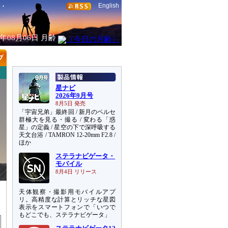
English
6年08月06日
月齢
星ナビ
2026年9月号
8月5日 発売
「宇宙兄弟」最終回 / 新月のペルセ
群極大を見る・撮る / 変わる「惑
星」の定義 / 星空の下で深呼吸する
天文台浴 / TAMRON 12-20mm F2.8 /
ほか
ステラナビゲータ・
モバイル
8月4日 リリース
天体観察・撮影用モバイルアプ
リ。高精度な計算とリッチな星図
表示をスマートフォンで「いつで
もどこでも、ステラナビゲータ」