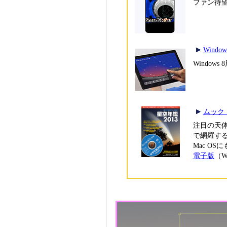
ファン待望
Windo
Window
ムック
注目の天体
で網羅す
Mac O
電子版
（W