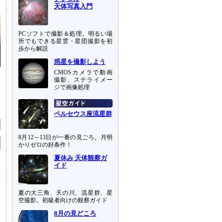
天体写真入門
PCソフトで撮影＆処理。明るい場
所でもできる星雲・星団撮影を初
歩から解説
惑星を撮影しよう
CMOSカメラで動画
撮影、ステライメー
ジで画像処理
こ
ペルセウス座流星群
8月12～13日が一番の見ごろ。月明
かりゼロの好条件！
夏休み 天体観察ガ
出
イド
確
夏の大三角、天の川、流星群、星
空撮影。初級者向けの観察ガイド
8月の見どころ