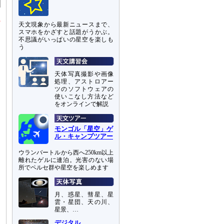
の
天文現象から最新ニュースまで、
スマホをかざすと話題がうかぶ。
不思議がいっぱいの星空を楽しも
う
天体写真撮影や画像
処理、アストロアー
ツのソフトウェアの
使いこなし方法など
をオンラインで解説
モンゴル「星空」ゲ
ル・キャンプツアー
ウランバートルから西へ250km以上
離れたゲルに連泊。光害のない場
所でペルセ群や星空を楽しめます
月、惑星、彗星、星
雲・星団、天の川、
星景、…
デジタル