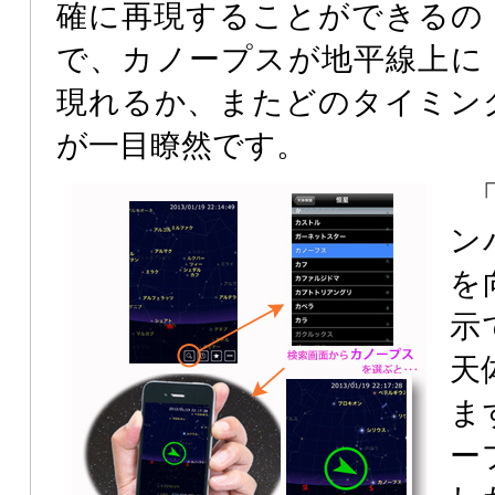
確に再現することができるの
で、カノープスが地平線上に
現れるか、またどのタイミン
が一目瞭然です。
ン
を
示
天
ま
ー