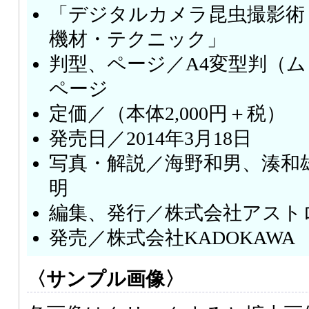
「デジタルカメラ昆虫撮影術
機材・テクニック」
判型、ページ／A4変型判（ム
ページ
定価／（本体2,000円＋税）
発売日／2014年3月18日
写真・解説／海野和男、湊和
明
編集、発行／株式会社アスト
発売／株式会社KADOKAWA
〈サンプル画像〉