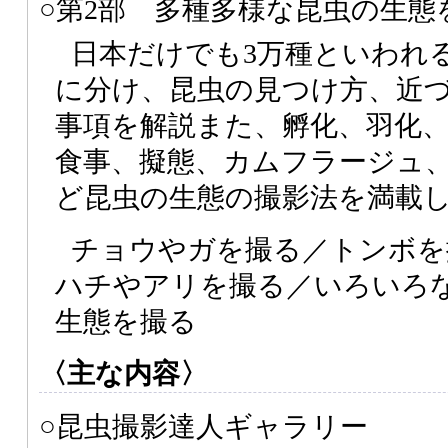
○第2部 多種多様な昆虫の生態
日本だけでも3万種といわれ
に分け、昆虫の見つけ方、近
事項を解説また、孵化、羽化
食事、擬態、カムフラージュ
ど昆虫の生態の撮影法を満載
チョウやガを撮る／トンボを
ハチやアリを撮る／いろいろ
生態を撮る
〈主な内容〉
○昆虫撮影達人ギャラリー