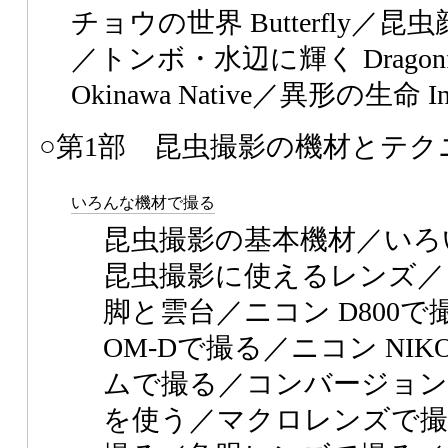
チョウの世界 Butterfly／昆虫顔面
／トンボ・水辺に輝く Dragon
Okinawa Native／異形の生命 Ins
○第1部 昆虫撮影の機材とテク
いろんな機材で撮る
昆虫撮影の基本機材／いろ
昆虫撮影に使えるレンズ／
脚と雲台／ニコン D800
OM-Dで撮る／ニコン NI
ムで撮る／コンバージョ
を使う／マクロレンズで撮