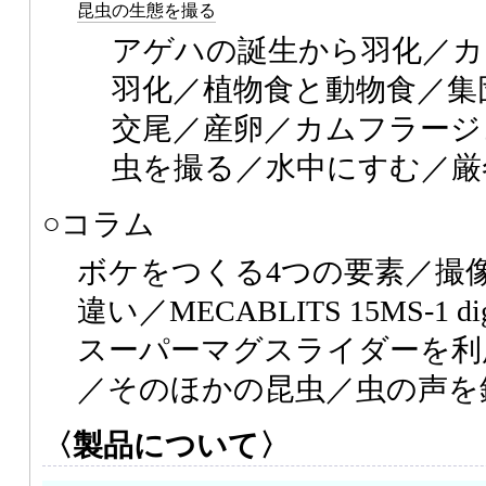
昆虫の生態を撮る
アゲハの誕生から羽化／カ
羽化／植物食と動物食／集
交尾／産卵／カムフラージ
虫を撮る／水中にすむ／厳
○コラム
ボケをつくる4つの要素／撮
違い／MECABLITS 15MS-1 d
スーパーマグスライダーを利
／そのほかの昆虫／虫の声を
〈製品について〉