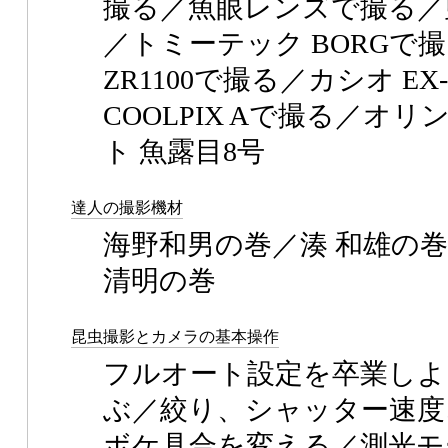
撮る／魚眼レンズで撮る／
／トミーテック BORGで撮
ZR1100で撮る／カシオ E
COOLPIX Aで撮る／オリン
ト 魚露目8号
達人の撮影機材
海野和男の巻／湊 和雄の巻
清明の巻
昆虫撮影とカメラの基本操作
フルオート設定を卒業しよ
ぶ／絞り、シャッター速度、
ボケ具合を変える／測光モ