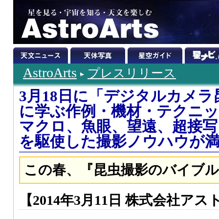
AstroArts
プレスリリース
3月18日に「デジタルカメ
に学ぶ作例・機材・テクニッ
マクロ、魚眼、望遠、超接
を駆使した撮影ノウハウが
この春、『昆虫撮影のバイブル
【2014年3月11日 株式会社ア