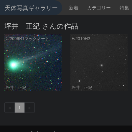
天体写真ギャラリー
新着
カテゴリー
特集
坪井 正紀 さんの作品
C/2009R1マックノート
P/2010H2
坪井 正紀
坪井 正紀
«
1
»