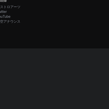
llow
ストロアーツ
itter
ouTube
空アナウンス