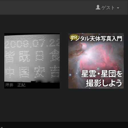
ゲスト
PR
中国安吉でピンホール
坪井 正紀