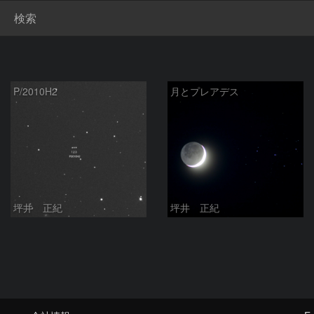
検索
P/2010H2
月とプレアデス
坪井 正紀
坪井 正紀