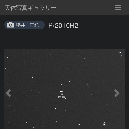
天体写真ギャラリー
Togg
navig
P/2010H2
坪井 正紀