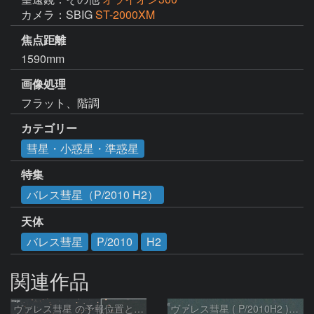
カメラ：SBIG
ST-2000XM
焦点距離
1590mm
画像処理
フラット、階調
カテゴリー
彗星・小惑星・準惑星
特集
バレス彗星（P/2010 H2）
天体
バレス彗星
P/2010
H2
関連作品
ヴァレス彗星 の予報位置とM54：2026/05/11
ヴァレス彗星 ( P/2010H2 )の予報位置：2025/06/20