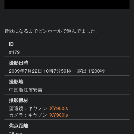
皆既になるまでピンホールで遊んでました。
ID
#479
撮影日時
2009年7月22日 10時7分59秒
露出 1/200秒
撮影地
中国浙江省安吉
撮影機材
望遠鏡：キヤノン
IXY900is
カメラ：キヤノン
IXY900is
焦点距離
28mm