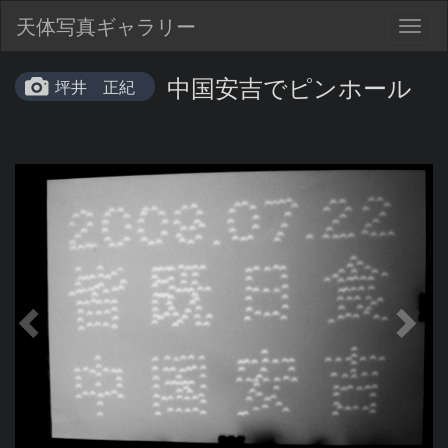
天体写真ギャラリー
Togg
navig
中国安吉でピンホール
坪井 正紀