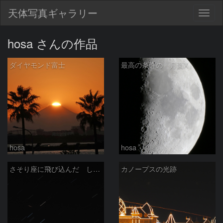
天体写真ギャラリー
Togg
navig
hosa さんの作品
ダイヤモンド富士
最高の条件の「月面X」
hosa
hosa
さそり座に飛び込んだ しぶんぎ座流星
カノープスの光跡