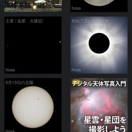
hosa
hosa
土星 / 金星 大接近!
初めて見た皆既日食
hosa
hosa
PR
5月13日の太陽
hosa