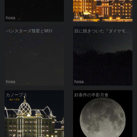
hosa
hosa
パンスターズ彗星とM31
目に焼きついた『ダイヤモンドリング』
hosa
hosa
カノープス
好条件の半影月食