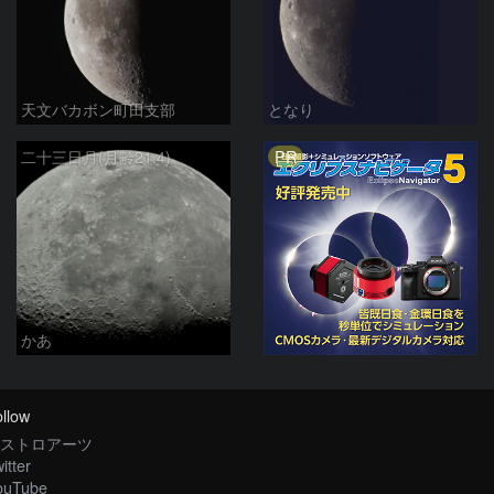
天文バカボン町田支部
となり
PR
二十三日月(月齢21.4)
かあ
llow
ストロアーツ
itter
ouTube