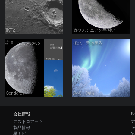
IKT2
政やんシニアの手習い
「月」2026/08/05
極北・天地輝彩
Condor57
駒沢 満晴
会社情報
Fo
アストロアーツ
ア
製品情報
Tw
星ナビ
Y