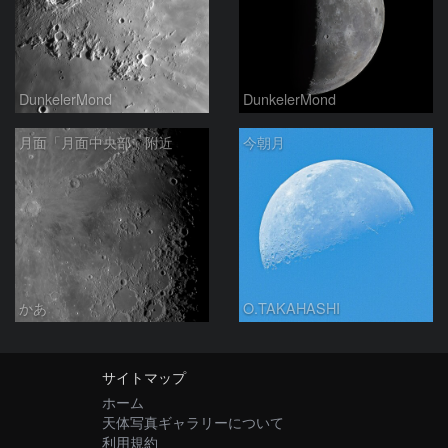
DunkelerMond
DunkelerMond
月面「月面中央部」附近
今朝月
かあ
O.TAKAHASHI
サイトマップ
ホーム
天体写真ギャラリーについて
利用規約