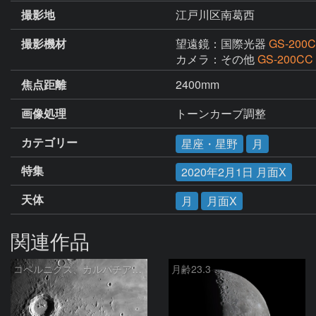
撮影地
江戸川区南葛西
撮影機材
望遠鏡：国際光器
GS-200
カメラ：その他
GS-200CC
焦点距離
2400mm
画像処理
トーンカーブ調整
カテゴリー
星座・星野
月
特集
2020年2月1日 月面X
天体
月
月面X
関連作品
コペルニクス、カルパチア山脈付近
月齢23.3