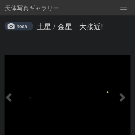
天体写真ギャラリー
Togg
navig
土星 / 金星 大接近!
hosa