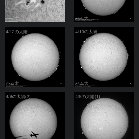
ハム太
ハム太
4/12の太陽
4/10の太陽
ハム太
ハム太
4/9の太陽(2)
4/9の太陽(1)