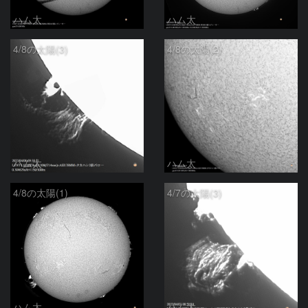
ハム太
ハム太
4/8の太陽(3)
4/8の太陽(2)
ハム太
ハム太
4/8の太陽(1)
4/7の太陽(3)
ハム太
ハム太