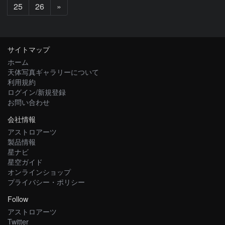
次
25
26
»
へ
サイトマップ
ホーム
天体写真ギャラリーについて
利用規約
ログイン/新規登録
お問い合わせ
会社情報
アストロアーツ
製品情報
星ナビ
星空ガイド
オンラインショップ
プライバシー・ポリシー
Follow
アストロアーツ
Twitter