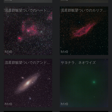
流星群観望ついでのハート星雲
流星群観望ついでのカリフォルニア星雲
h1r0
h1r0
流星群観望ついでのアンドロメダ
サヨナラ、ネオワイズ
h1r0
h1r0