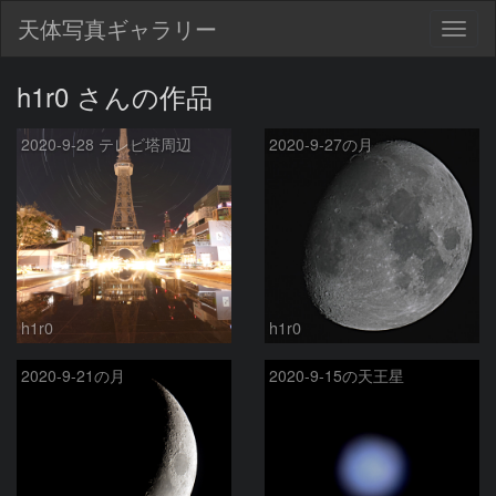
天体写真ギャラリー
Togg
navig
h1r0 さんの作品
2020-9-28 テレビ塔周辺
2020-9-27の月
h1r0
h1r0
2020-9-21の月
2020-9-15の天王星