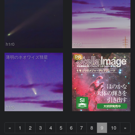
h1r0
h1r0
PR
薄明のネオワイズ彗星
h1r0
前
次
«
1
2
3
4
5
6
7
8
9
10
»
へ
へ