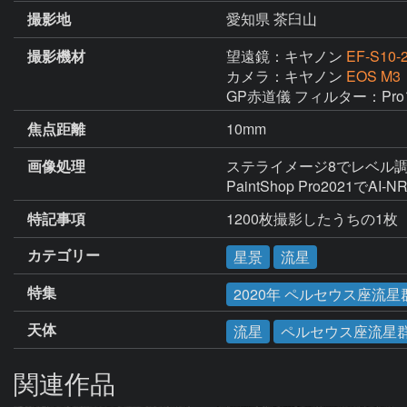
撮影地
愛知県 茶臼山
撮影機材
望遠鏡：キヤノン
EF-S10-
カメラ：キヤノン
EOS M3
GP赤道儀 フィルター：Pro
焦点距離
10mm
画像処理
ステライメージ8でレベル調
PaintShop Pro2021でAI-N
特記事項
1200枚撮影したうちの1枚
カテゴリー
星景
流星
特集
2020年 ペルセウス座流星
天体
流星
ペルセウス座流星
関連作品