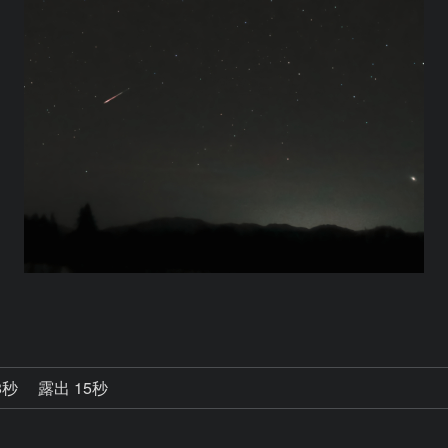
8秒
露出 15秒