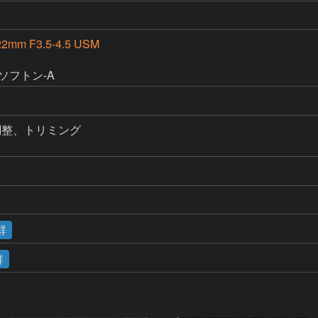
22mm F3.5-4.5 USM
ソフトン-A
整、トリミング

R
群
群