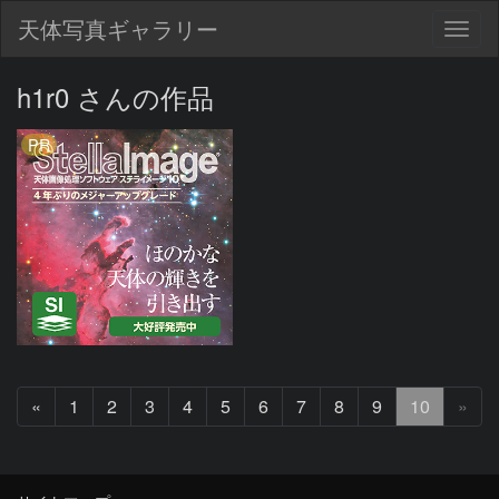
天体写真ギャラリー
Togg
navig
h1r0 さんの作品
PR
前
«
1
2
3
4
5
6
7
8
9
10
»
へ