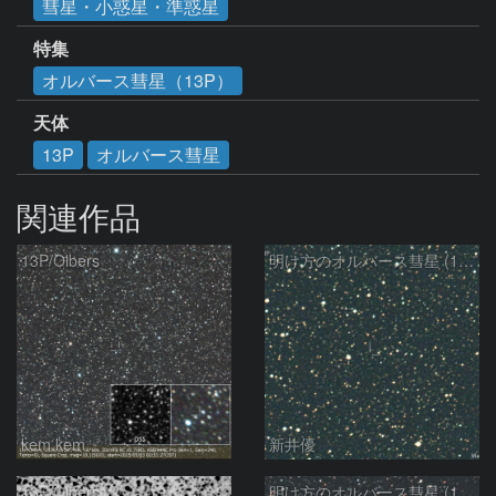
彗星・小惑星・準惑星
特集
オルバース彗星（13P）
天体
13P
オルバース彗星
関連作品
13P/Olbers
明け方のオルバース彗星 (13P)：2025/03/20
kem.kem
新井優
13P/Olbers
明け方のオルバース彗星 (13P)：2025/03/01