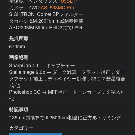
望遠鏡：ペンタックス
105SDP
カメラ：ZWO
ASI 533MC Pro
SIGHTRON  Comet BPフィルター

タカハシ EM-200Temma2M赤道儀

ASI 220MM Mini＋PHD2にてOAG
焦点距離
670mm
画像処理
SharpCap 4.1 → キャプチャー

StellaImage 9.0o → ダーク減算，フラット補正，ダー
クフラット補正，ディベイヤー処理，36コマ彗星核合
成 他

Photoshop CC → MFF補正，トーンカーブ，文字入れ 
他
特記事項
* 35mm判換算で fl:2500mm相当に正方形トリミング
カテゴリー