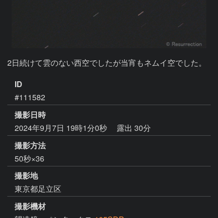
2日続けて雲のない西空でしたが当宵もネムイ空でした。
ID
#111582
撮影日時
2024年9月7日 19時1分0秒
露出 30分
撮影方法
50秒×36
撮影地
東京都足立区
撮影機材