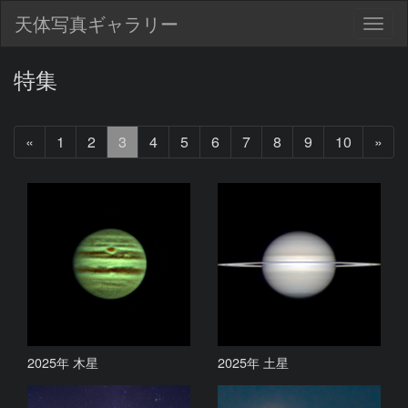
天体写真ギャラリー
Togg
navig
特集
前
次
«
1
2
3
4
5
6
7
8
9
10
»
へ
へ
2025年 木星
2025年 土星