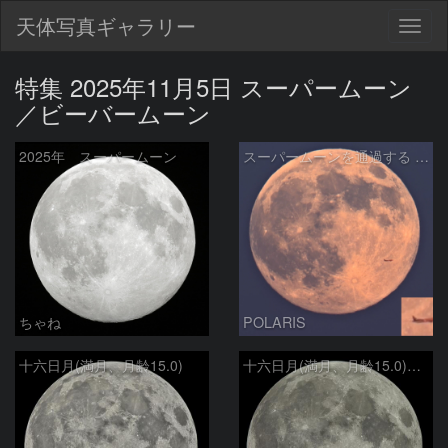
天体写真ギャラリー
Togg
navig
特集 2025年11月5日 スーパームーン
／ビーバームーン
2025年 スーパームーン
スーパームーンを通過する 100km 先の飛行機 (Boeing 787-10, ANA)
ちゃね
POLARIS
十六日月(満月、月齢15.0)
十六日月(満月、月齢15.0)・再画像処理