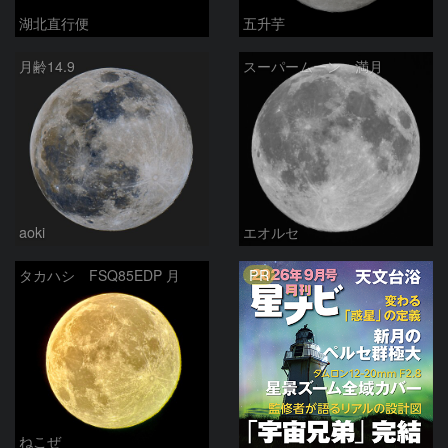
湖北直行便
五升芋
月齢14.9
スーパームーン 満月
aoki
エオルセ
PR
タカハシ FSQ85EDP 月
ねこぜ