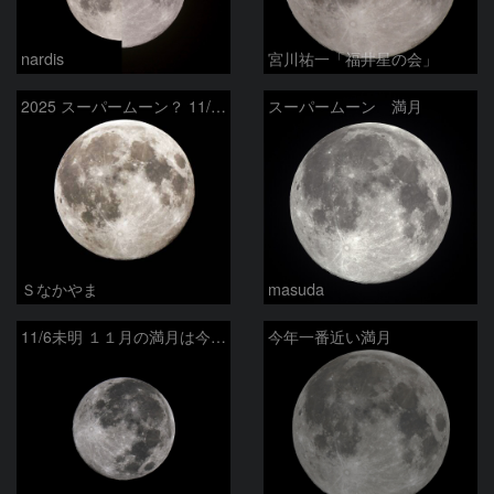
nardis
宮川祐一「福井星の会」
2025 スーパームーン？ 11/07
スーパームーン 満月
Ｓなかやま
masuda
11/6未明 １１月の満月は今年最大のスーパームーン（月齢15.2）
今年一番近い満月