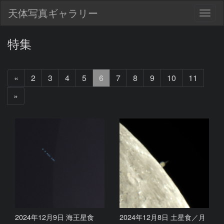
天体写真ギャラリー
Togg
navig
特集
前
«
2
3
4
5
6
7
8
9
10
11
へ
次
»
へ
2024年12月9日 海王星食
2024年12月8日 土星食／月