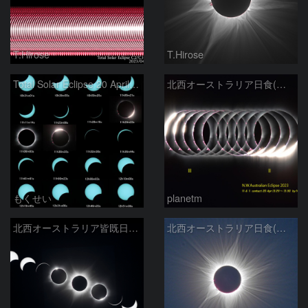
T.Hirose
T.Hirose
Total Solar Eclipse 20 April 2023
北西オーストラリア日食(第Ⅱ、Ⅲ接触)
もくせい
planetm
北西オーストラリア皆既日食（経過概要）
北西オーストラリア日食(コロナの合成)