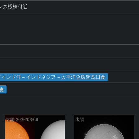
ンス桟橋付近
）
日食／インド洋～インドネシア～太平洋金環皆既日食
食
太陽 2026/08/06
太陽