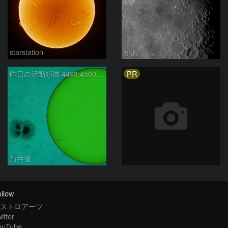
starstation
かあ
PR
昨日の活動領域 4498,4500：2026/08/05
新井優
llow
ストロアーツ
itter
ouTube