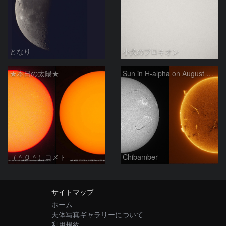
となり
小犬のプロキオン
★本日の太陽★
Sun in H-alpha on August 6, 2026
（＾０＾）コメト
Chibamber
サイトマップ
ホーム
天体写真ギャラリーについて
利用規約