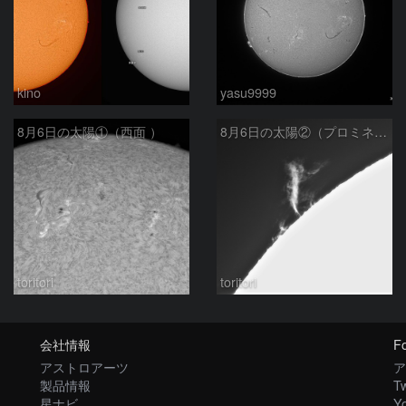
kino
yasu9999
8月6日の太陽①（西面 ）
8月6日の太陽②（プロミネン北東縁 ）
toritori
toritori
会社情報
Fo
アストロアーツ
ア
製品情報
Tw
星ナビ
Y