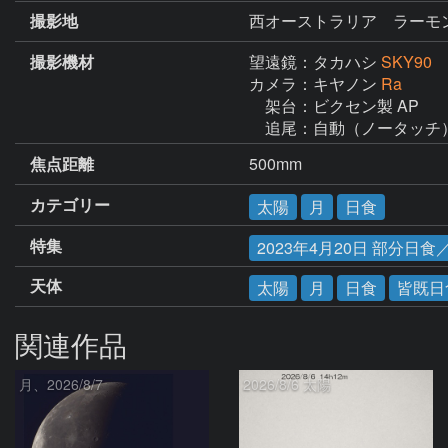
撮影地
西オーストラリア ラーモ
撮影機材
望遠鏡：タカハシ
SKY90
カメラ：キヤノン
Ra
　架台：ビクセン製 AP

　追尾：自動（ノータッチ
焦点距離
500mm
カテゴリー
太陽
月
日食
特集
2023年4月20日 部分
天体
太陽
月
日食
皆既日
関連作品
月、2026/8/7
2026/8/6 太陽