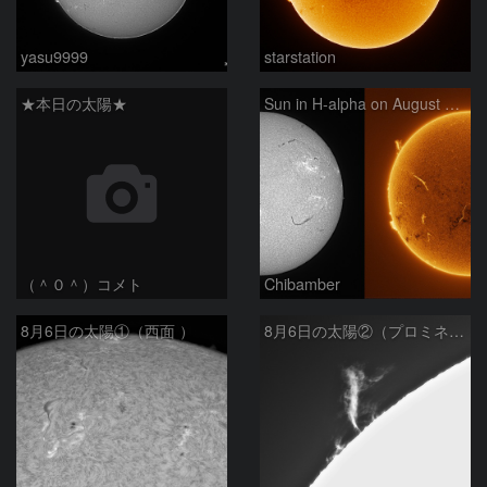
yasu9999
starstation
★本日の太陽★
Sun in H-alpha on August 6, 2026
（＾０＾）コメト
Chibamber
8月6日の太陽①（西面 ）
8月6日の太陽②（プロミネン北東縁 ）