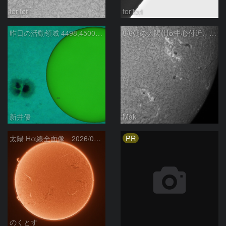
toritori
toritori
昨日の活動領域 4498,4500：2026/08/05
8/6朝の太陽(Hα中心付近、4498、4502付近)
新井優
Maki
PR
太陽 Hα線全面像 2026/08/06
のくとす