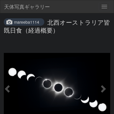
天体写真ギャラリー
Togg
navig
北西オーストラリア皆
mareeba1114
既日食（経過概要）