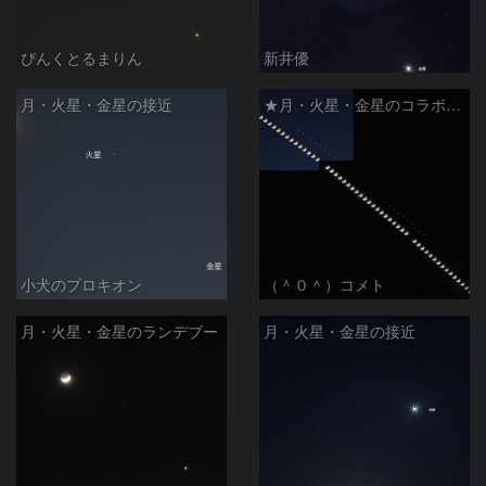
ぴんくとるまりん
新井優
月・火星・金星の接近
★月・火星・金星のコラボ3時間★
小犬のプロキオン
（＾０＾）コメト
月・火星・金星のランデブー
月・火星・金星の接近