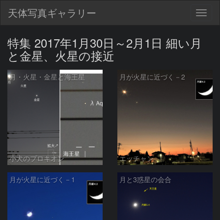
天体写真ギャラリー
Togg
navig
特集 2017年1月30日～2月1日 細い月
と金星、火星の接近
月・火星・金星と海王星
月が火星に近づく－2
小犬のプロキオン
エッチャン
月が火星に近づく－1
月と3惑星の会合