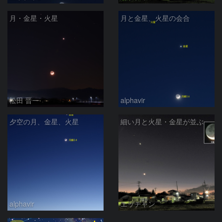
月・金星・火星
月と金星、火星の会合
松田 晋一
alphavir
夕空の月、金星、火星
細い月と火星・金星が並ぶ
alphavir
エッチャン