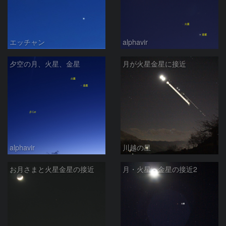
エッチャン
alphavir
夕空の月、火星、金星
月が火星金星に接近
alphavir
川越の星
お月さまと火星金星の接近
月・火星・金星の接近2