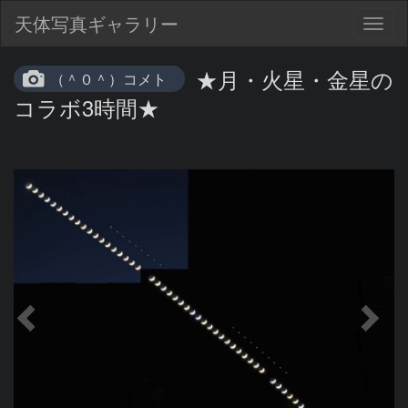
天体写真ギャラリー
Togg
navig
★月・火星・金星の
（＾０＾）コメト
コラボ3時間★