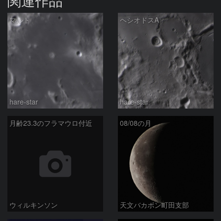
関連作品
マルト
ヘシオドスA
hare-star
hare-star
月齢23.3のフラマウロ付近
08/08の月
ウィルキンソン
天文バカボン町田支部