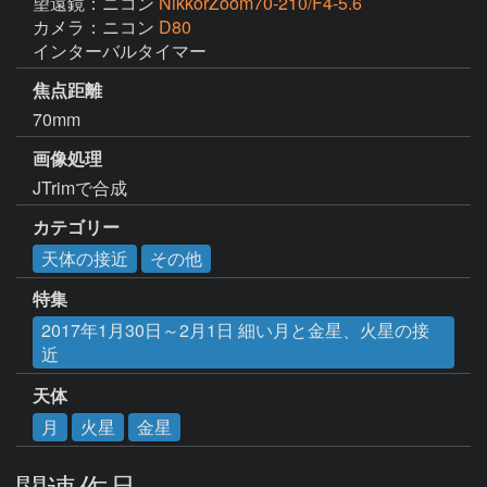
望遠鏡：ニコン
NikkorZoom70-210/F4-5.6
カメラ：ニコン
D80
インターバルタイマー
焦点距離
70mm
画像処理
JTrimで合成
カテゴリー
天体の接近
その他
特集
2017年1月30日～2月1日 細い月と金星、火星の接
近
天体
月
火星
金星