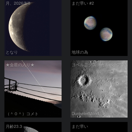
月、2026/8/8
まだ早い #2
となり
地球の為
★金星の入り★
コペルニクス、カルパチア山脈付近
（＾０＾）コメト
DunkelerMond
月齢23.3
まだ早い