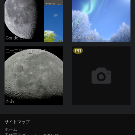
Condor57
駒沢 満晴
PR
二十三日月(月齢21.4)
かあ
サイトマップ
ホーム
天体写真ギャラリーについて