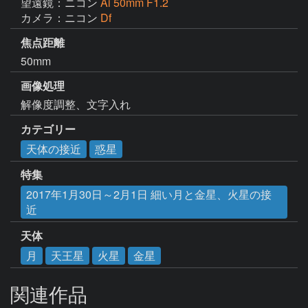
望遠鏡：ニコン
Ai 50mm F1.2
カメラ：ニコン
Df
焦点距離
50mm
画像処理
解像度調整、文字入れ
カテゴリー
天体の接近
惑星
特集
2017年1月30日～2月1日 細い月と金星、火星の接
近
天体
月
天王星
火星
金星
関連作品