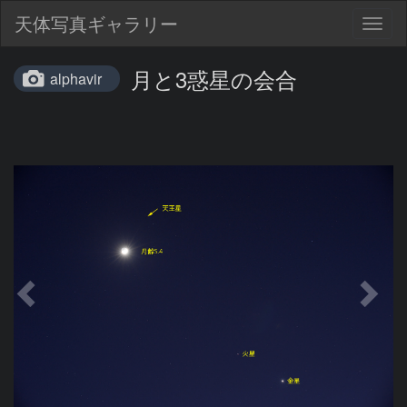
天体写真ギャラリー
Togg
navig
月と3惑星の会合
alphavir