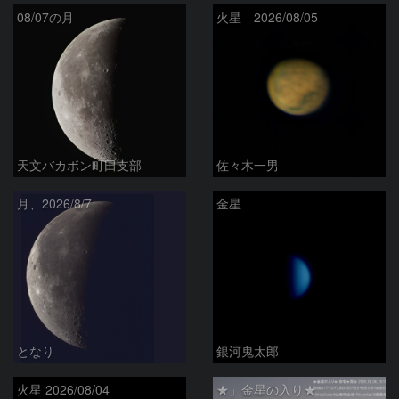
08/07の月
火星 2026/08/05
天文バカボン町田支部
佐々木一男
月、2026/8/7
金星
となり
銀河鬼太郎
火星 2026/08/04
★」金星の入り★