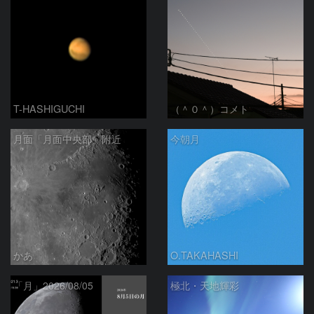
T-HASHIGUCHI
（＾０＾）コメト
月面「月面中央部」附近
今朝月
かあ
O.TAKAHASHI
「月」2026/08/05
極北・天地輝彩