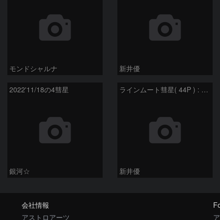
モンドシャルナ
新井優
2022'11/18の4彗星
ラインムート彗星( 44P ) : 2022/10/30
銀河☆
新井優
会社情報
Fo
アストロアーツ
ア