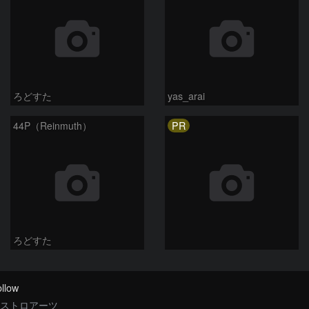
ろどすた
yas_arai
PR
44P（Reinmuth）
ろどすた
llow
ストロアーツ