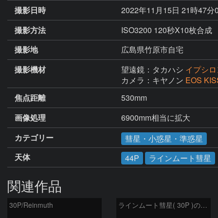
撮影日時
2022年11月15日 21時47分
撮影方法
ISO3200 120秒X10枚合成
撮影地
広島県竹原市自宅
撮影機材
望遠鏡：タカハシ
イプシロン
カメラ：キヤノン
EOS KIS
焦点距離
530mm
画像処理
カテゴリー
彗星・小惑星・準惑星
天体
44P
ラインムート彗星
関連作品
30P/Reinmuth
ラインムート彗星( 30P )の予報位置：2025/05/05