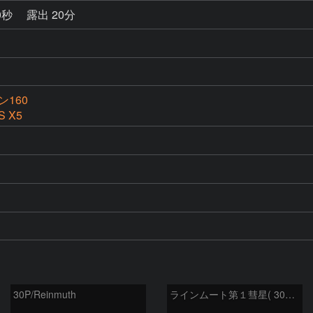
0秒
露出 20分
160
S X5
30P/Reinmuth
ラインムート第１彗星( 30P )：2023/12/04