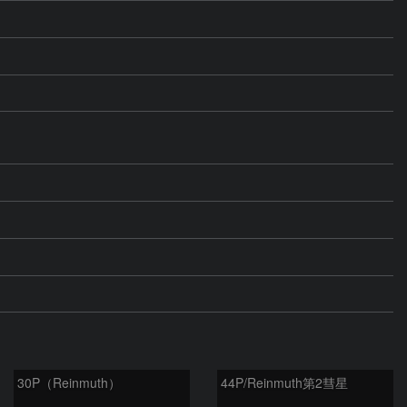
30P（Reinmuth）
44P/Reinmuth第2彗星