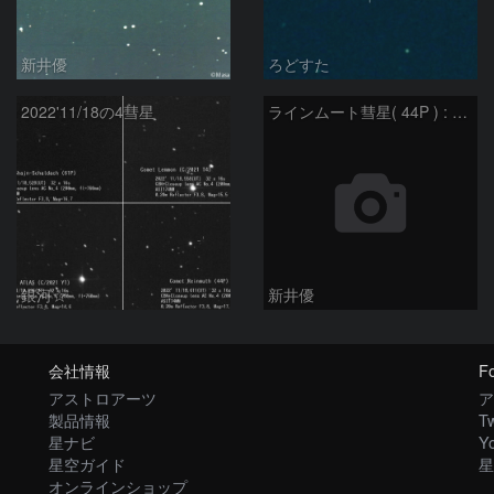
新井優
ろどすた
2022'11/18の4彗星
ラインムート彗星( 44P ) : 2022/10/30
銀河☆
新井優
会社情報
Fo
アストロアーツ
ア
製品情報
Tw
星ナビ
Y
星空ガイド
星
オンラインショップ