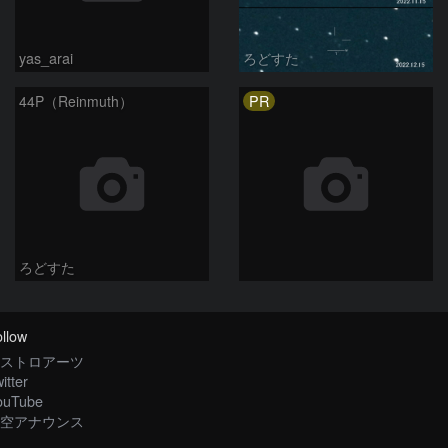
yas_arai
ろどすた
PR
44P（Reinmuth）
ろどすた
llow
ストロアーツ
itter
ouTube
空アナウンス