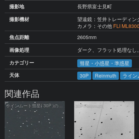
撮影地
長野県富士見町
撮影機材
望遠鏡：笠井トレーディン
カメラ：その他
FLI ML830
焦点距離
2605mm
画像処理
ダーク、フラット処理なし
カテゴリー
彗星・小惑星・準惑星
天体
30P
Reinmuth
ライン
関連作品
ラインムート彗星( 30P )の予報位置：2025/05/05
30P/Reinmuth