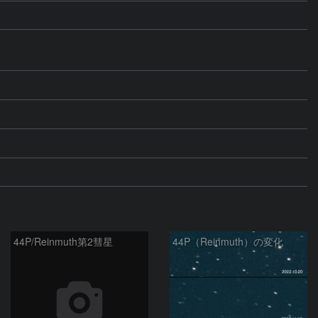
44P/Reinmuth第2彗星
44P（Reinmuth）の変化