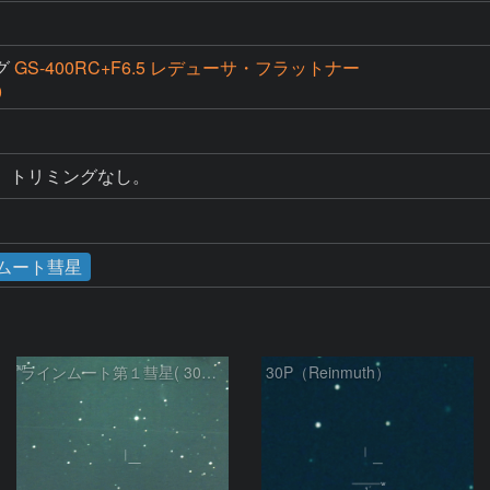
グ
GS-400RC+F6.5 レデューサ・フラットナー
0
。トリミングなし。
ムート彗星
ラインムート第１彗星( 30P )：2023/12/04
30P（Reinmuth）