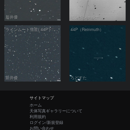
新井優
モンドシャルナ
ラインムート彗星( 44P ) : 2022/11/19
44P（Reinmuth）
新井優
ろどすた
サイトマップ
ホーム
天体写真ギャラリーについて
利用規約
ログイン/新規登録
お問い合わせ