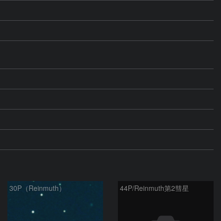
30P（Reinmuth）
44P/Reinmuth第2彗星