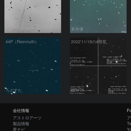
モンドシャルナ
新井優
44P（Reinmuth）
2022'11/18の4彗星
ろどすた
銀河☆
会社情報
Fo
アストロアーツ
ア
製品情報
Tw
星ナビ
Y