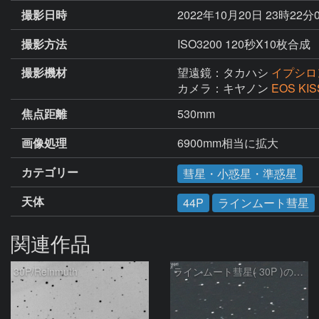
撮影日時
2022年10月20日 23時22分
撮影方法
ISO3200 120秒X10枚合成
撮影機材
望遠鏡：タカハシ
イプシロン
カメラ：キヤノン
EOS KIS
焦点距離
530mm
画像処理
6900mm相当に拡大
カテゴリー
彗星・小惑星・準惑星
天体
44P
ラインムート彗星
関連作品
30P/Reinmuth
ラインムート彗星( 30P )の予報位置：2025/05/05