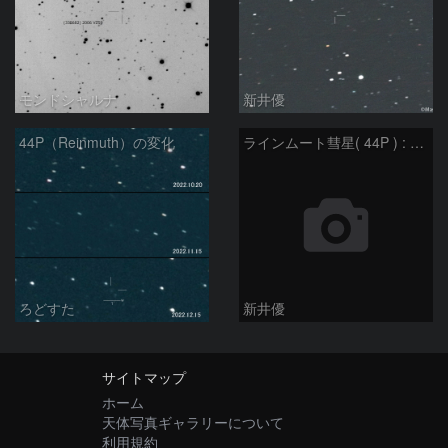
モンドシャルナ
新井優
44P（Reinmuth）の変化
ラインムート彗星( 44P ) : 2022/11/19
ろどすた
新井優
サイトマップ
ホーム
天体写真ギャラリーについて
利用規約