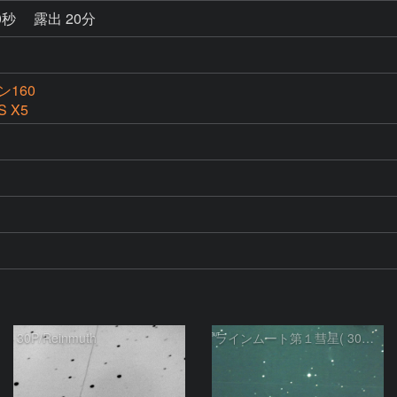
0秒
露出 20分
160
S X5
30P/Reinmuth
ラインムート第１彗星( 30P )：2023/12/04