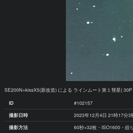
SE200N+kissX5(新改造) による ラインムート第１彗星( 30
ID
#102157
撮影日時
2023年12月4日 21時17分
撮影方法
60秒×32枚・ISO1600・絞り