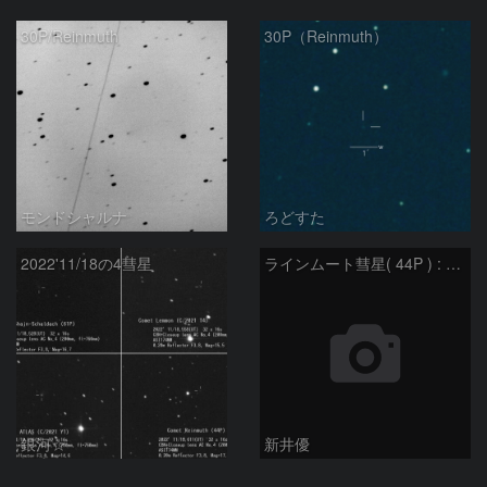
30P/Reinmuth
30P（Reinmuth）
モンドシャルナ
ろどすた
2022'11/18の4彗星
ラインムート彗星( 44P ) : 2022/10/30
銀河☆
新井優