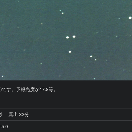
P )です。予報光度が17.8等。
3秒
露出 32分
5.0