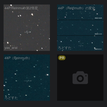
44P/Reinmuth第2彗星
44P（Reinmuth）の変化
yas_arai
ろどすた
PR
44P（Reinmuth）
ろどすた