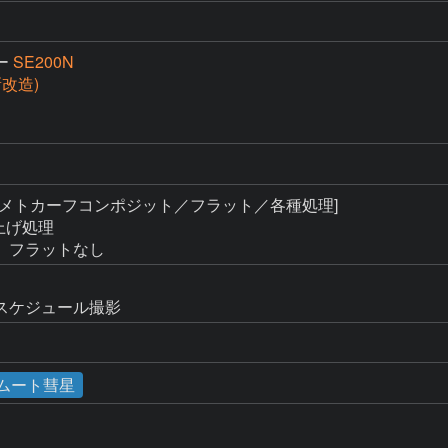
ー
SE200N
(新改造)
[メトカーフコンポジット／フラット／各種処理]

上げ処理

、フラットなし
スケジュール撮影
ムート彗星