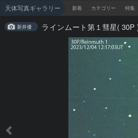
天体写真ギャラリー
新着
カテゴリー
特集
ラインムート第１彗星( 30P )：2
新井優