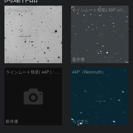
30P/Reinmuth
ラインムート彗星( 30P )の予報位置：2025/05/05
モンドシャルナ
新井優
ラインムート彗星( 44P ) : 2022/11/19
44P（Reinmuth）
新井優
ろどすた