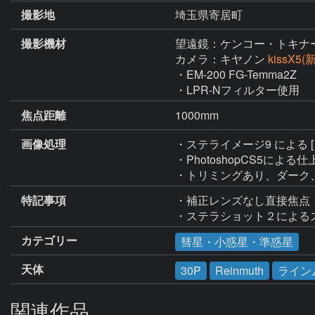
撮影地
埼玉県寄居町
撮影機材
望遠鏡：ケンコー・トキナ
カメラ：キヤノン
kissX5
・EM-200 FG-Temma2Z

・LPR-Nフィルター使用
焦点距離
1000mm
画像処理
・ステライメージ9 による 
・PhotoshopCS5による仕
・トリミングあり、ダーク
特記事項
・補正レンズなし直接焦点

・ステラショット２による
カテゴリー
彗星・小惑星・準惑星
天体
30P
Reinmuth
ライン
関連作品