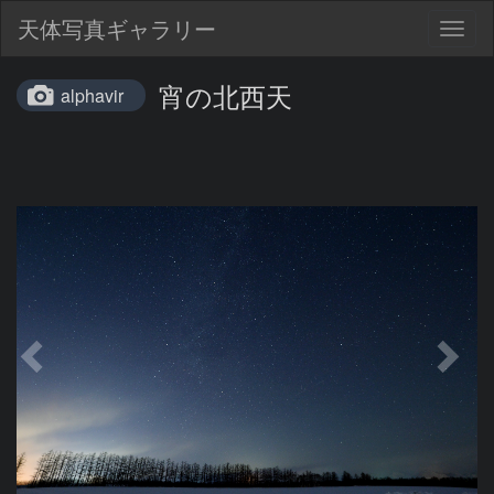
天体写真ギャラリー
Togg
navig
宵の北西天
alphavir