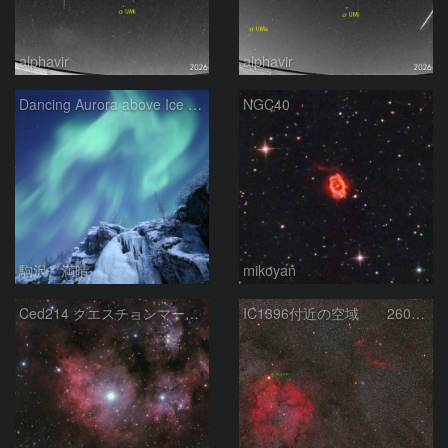
alphavir
alphavir
Dancing Aurora above Ice Fall
NGC40
駒沢 満晴
mikoyan
Ced214 クエスチョンマーク星雲の“心臓部”
IC1396付近の空域 260720