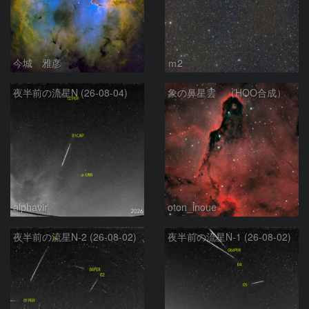
今城 雅彦
ｍ2
夜半前の流星N (26-08-04)
象の鼻星雲 （HOO合成）
alphavir
oton_inoue
夜半前の流星N-2 (26-08-02)
夜半前の流星N-1 (26-08-02)