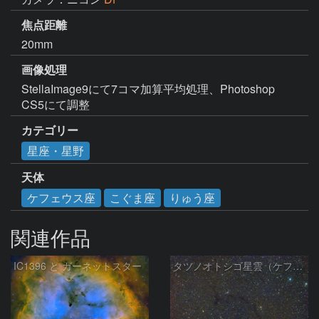
焦点距離
20mm
画像処理
StellaImage9にて7コマ加算平均処理、Photoshop 
CS5にて調整
カテゴリー
星座・星野
天体
ケフェウス座
こぐま座
りゅう座
関連作品
IC1396 と ガーネットスター
タツノオトシゴ星雲（ケフェウス座）