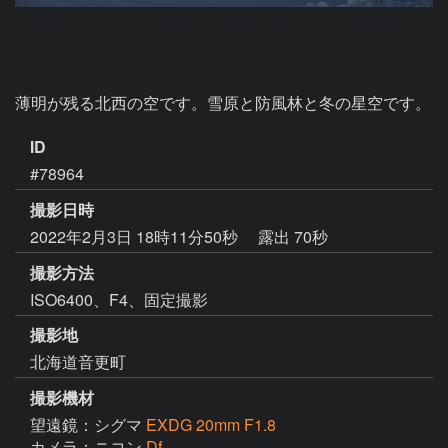
薄明が残る北西の空です。雪原と防風林と冬の星空です。
ID
#78964
撮影日時
2022年2月3日 18時11分50秒
露出 70秒
撮影方法
ISO6400、F4、固定撮影
撮影地
北海道音更町
撮影機材
望遠鏡：シグマ
EXDG 20mm F1.8
カメラ：ニコン
Df