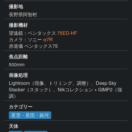
撮影地
長野県阿智村
撮影機材
望遠鏡：ペンタックス
75ED-HF
カメラ：ソニー
α7R
赤道儀 ペンタックス75
焦点距離
500mm
画像処理
Lightroom（現像、トリミング、調整）、Deep Sky 
Stacker（スタック）、Nikコレクション + GIMP2（強
調）
カテゴリー
星雲・星団・銀河
天体