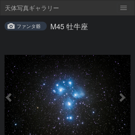
天体写真ギャラリー
Togg
navig
M45 牡牛座
ファンタ爺