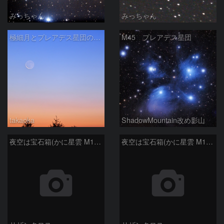
みっちゃん
みっちゃん
極細月とプレアデス星団の接近
M45 プレアデス星団
takaoka
ShadowMountain改め影山
夜空は宝石箱(かに星雲 M1) Seestar50
夜空は宝石箱(かに星雲 M1) Seestar50