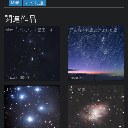
M45
おうし座
関連作品
M45 プレアデス星団 すばる
昇るおうし座とぎょしゃ座
ninbasu3000
takaoka
すばる
かに星雲