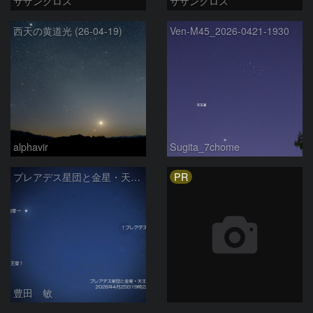
サザンクロス
サザンクロス
西天の黄道光 (26-04-19)
Ven-M45_2026-0421-1930
alphavir
Sugita_7chome
PR
プレアデス星団と金星・天王星の接近 2026/4/25
豊田 敏