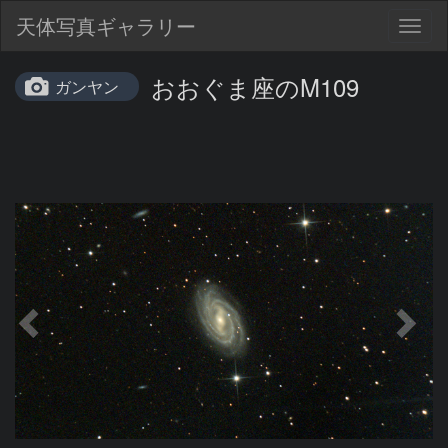
天体写真ギャラリー
Togg
navig
おおぐま座のM109
ガンヤン