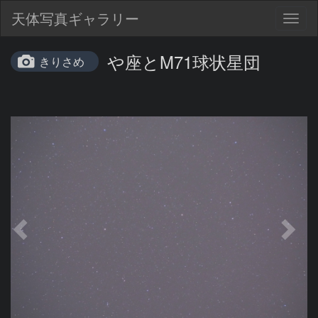
天体写真ギャラリー
Togg
navig
や座とM71球状星団
きりさめ