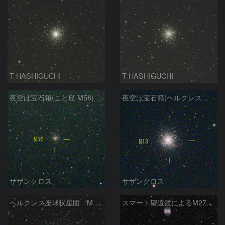
T-HASHIGUCHI
T-HASHIGUCHI
夜空は宝石箱(こと座 M56) Seestar50
夜空は宝石箱(ヘルクレス座 M13) Seestar50
サザンクロス
サザンクロス
ヘルクレス座球状星団 M１３（RGB合成）
スマート望遠鏡によるM27とM13