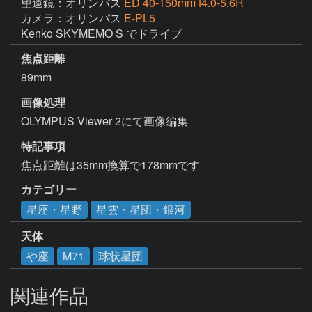
望遠鏡：オリンパス
ED 40-150mm f4.0-5.6R
カメラ：オリンパス
E-PL5
Kenko SKYMEMO S でドライブ
焦点距離
89mm
画像処理
OLYMPUS Viewer 2にて画像編集
特記事項
焦点距離は35mm換算で178mmです
カテゴリー
星座・星野
星雲・星団・銀河
天体
や座
M71
球状星団
関連作品