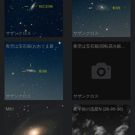
サザンクロス
サザンクロス
夜空は宝石箱(おおぐま座 M108) Seestar50
夜空は宝石箱(回転花火銀河 M101) Seestar50
サザンクロス
サザンクロス
M81
夜半前の流星N (26-05-30)