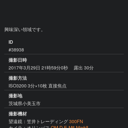
興味深い領域です。
ID
#38938
撮影日時
2017年3月29日 21時59分0秒
露出 30分
撮影方法
ISO3200 3分×10枚 直接焦点
撮影地
茨城県小美玉市
撮影機材
望遠鏡：笠井トレーディング
300FN
カメラ：オリンパス
OM-D E-M5 MarkⅡ