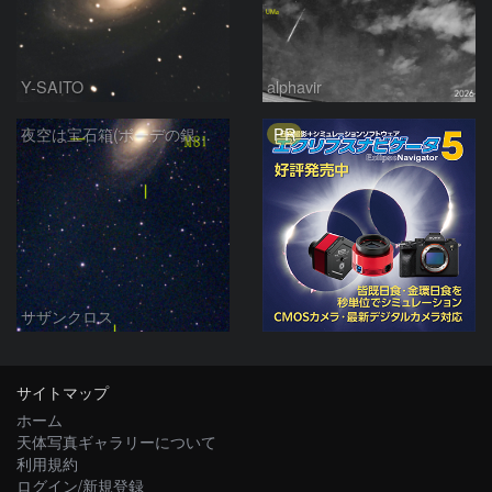
Y-SAITO
alphavir
PR
夜空は宝石箱(ボーデの銀河 M81) Seestar50
サザンクロス
サイトマップ
ホーム
天体写真ギャラリーについて
利用規約
ログイン/新規登録