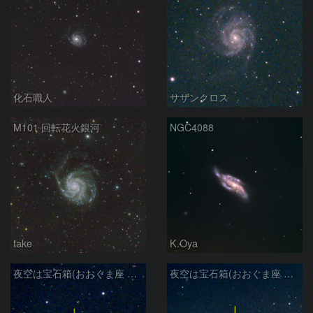
化石職人
サザンクロス
M101 回転花火銀河
NGC4088
take
K.Oya
夜空は宝石箱(おおぐま座 NGC3198) Seestar50
夜空は宝石箱(おおぐま座 M109) Seestar50