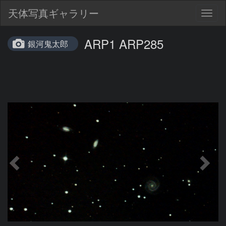
天体写真ギャラリー
Togg
navig
ARP1 ARP285
銀河鬼太郎