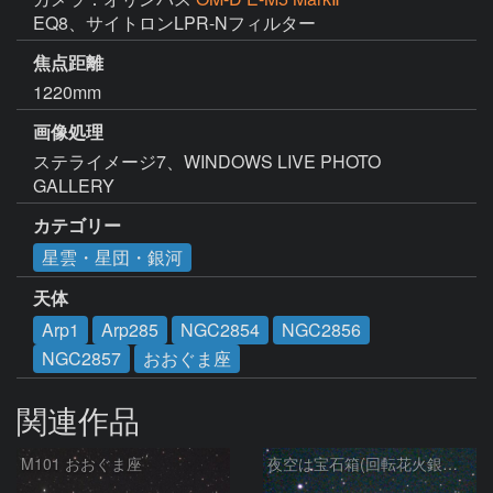
EQ8、サイトロンLPR-Nフィルター
焦点距離
1220mm
画像処理
ステライメージ7、WINDOWS LIVE PHOTO 
GALLERY
カテゴリー
星雲・星団・銀河
天体
Arp1
Arp285
NGC2854
NGC2856
NGC2857
おおぐま座
関連作品
M101 おおぐま座
夜空は宝石箱(回転花火銀河 M101) Seestar50