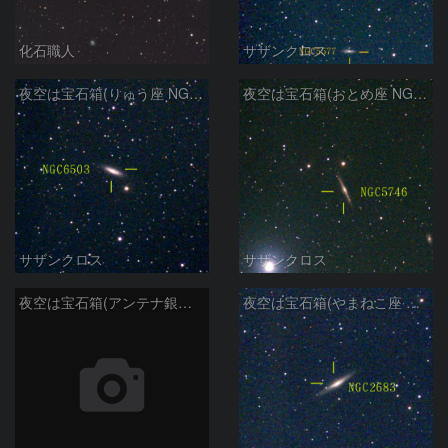
化石職人
サザンクロス
夜空は宝石箱(りゅう座 NGC6503) Seestar50
夜空は宝石箱(おとめ座 NGC5746) Seestar50
サザンクロス
サザンクロス
夜空は宝石箱(アンテナ銀河 NGC4038) Seestar50
夜空は宝石箱(やまねこ座 NGC2683) Seestar50