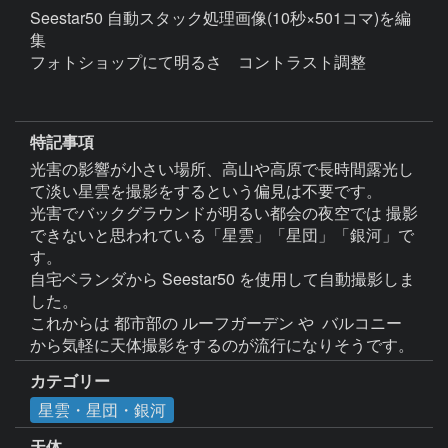
Seestar50 自動スタック処理画像(10秒×501コマ)を編
集

フォトショップにて明るさ　コントラスト調整

特記事項
光害の影響が小さい場所、高山や高原で長時間露光し
て淡い星雲を撮影をするという偏見は不要です。

光害でバックグラウンドが明るい都会の夜空では 撮影
できないと思われている「星雲」「星団」「銀河」で
す。

自宅ベランダから Seestar50 を使用して自動撮影しま
した。

これからは 都市部の ルーフガーデン や  バルコニー 
カテゴリー
星雲・星団・銀河
天体