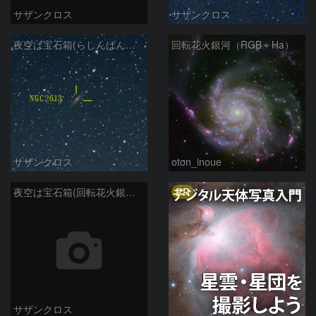
サザンクロス
サザンクロス
夜空は宝石箱(らしんばん座 NGC2613) Seestar50
回転花火銀河（RGB＋Ha）
サザンクロス
oton_inoue
PR
夜空は宝石箱(回転花火銀河 M101) Seestar50
サザンクロス