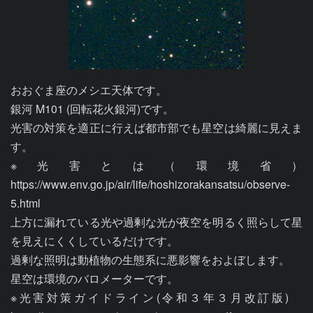
おおぐま座のメシエ天体です。

銀河 M101 (回転花火銀河)です。

光害の対策を適正に行えば都市部でも星空は綺麗に見えま
す。

※光害とは（環境省）
https://www.env.go.jp/air/life/hoshizorakansatsu/observe-
5.html

上方に漏れている光や過剰な光が夜空を明るく照らして星
を見えにくくしているだけです。

過剰な照明は動植物の生態系に悪影響をおよぼします。

星空は環境のバロメーターです。

※光害対策ガイドライン(令和３年３月改訂版)　