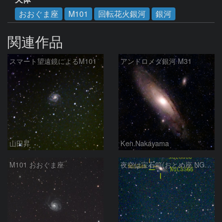
おおぐま座
M101
回転花火銀河
銀河
関連作品
スマート望遠鏡によるM101
アンドロメダ銀河 M31
山田昇
Ken.Nakayama
M101 おおぐま座
夜空は宝石箱(おとめ座 NGC5566) Seestar50