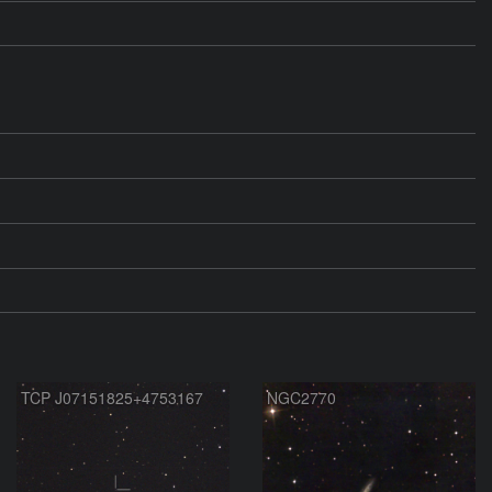
TCP J07151825+4753167
NGC2770