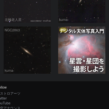
北極老人星
kuma-
PR
NGC2863
kuma-
llow
ストロアーツ
itter
ouTube
空アナウンス