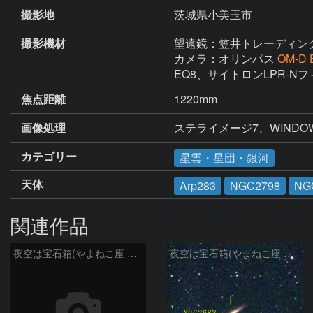
撮影地
茨城県小美玉市
撮影機材
望遠鏡：笠井トレーディン
カメラ：オリンパス
OM-D 
EQ8、サイトロンLPR-N
焦点距離
1220mm
画像処理
ステライメージ7、WINDOWS 
カテゴリー
星雲・星団・銀河
天体
Arp283
NGC2798
NG
関連作品
夜空は宝石箱(やまねこ座 NGC2683) Seestar50
夜空は宝石箱(やまねこ座 NGC2683) Seestar50