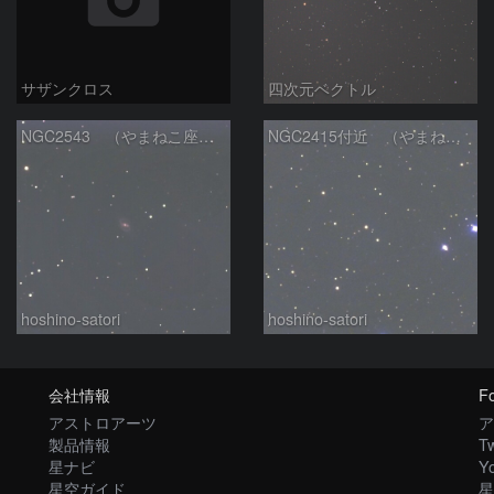
サザンクロス
四次元ベクトル
NGC2543 （やまねこ座の銀河）
NGC2415付近 （やまねこ座の銀河）
hoshino-satori
hoshino-satori
会社情報
Fo
アストロアーツ
ア
製品情報
Tw
星ナビ
Y
星空ガイド
星