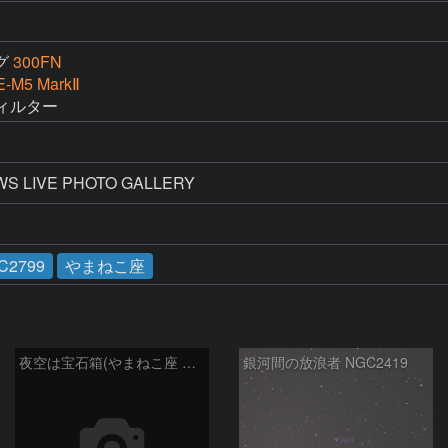
グ
300FN
E-M5 MarkⅡ
フィルター
LIVE PHOTO GALLERY
C2799
やまねこ座
夜空は宝石箱(やまねこ座 NGC2683) Seestar50
銀河間の放浪者 NGC2419