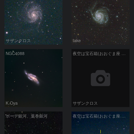
サザンクロス
take
NGC4088
夜空は宝石箱(おおぐま座 NGC3198) Seestar50
K.Oya
サザンクロス
ボーデ銀河、葉巻銀河
夜空は宝石箱(おおぐま座 M109) Seestar50