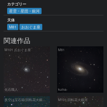
カテゴリー
星雲・星団・銀河
天体
M81
おおぐま座
関連作品
M101 おおぐま座
M81
化石職人
kuma-
夜空は宝石箱(回転花火銀河 M101) Seestar50
M101 回転花火銀河