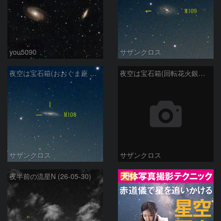
you5090
サザンクロス
夜空は宝石箱(おおぐま座 M108) Seestar50
夜空は宝石箱(回転花火銀河 M101) Seestar50
サザンクロス
サザンクロス
PR
夜半前の流星N (26-05-30)