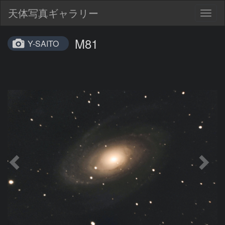
天体写真ギャラリー
Togg
navig
M81
Y-SAITO