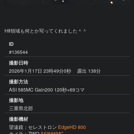
HⅡ領域も何とか写ってくれました＾＾
ID
#136544
撮影日時
2026年1月17日 23時49分0秒
露出 138分
撮影方法
ASI 585MC Gain200 120秒×69コマ
撮影地
三重県北部
撮影機材
望遠鏡：セレストロン
EdgeHD 800
カメラ：ZWO
ASI585MC