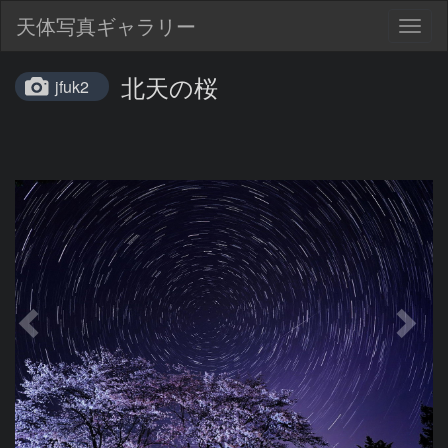
天体写真ギャラリー
Togg
navig
北天の桜
jfuk2