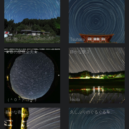
谷 明
Tsuhara
★春の星座全天★
静かな夜２
（＾０＾）コメト
hkoto
静かな夜
久しぶりのぐるぐる🌀