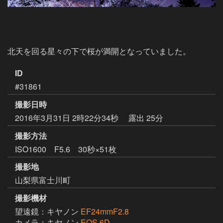
北天を回る星々の下で桜が満開となっていました。
ID
#31861
撮影日時
2016年3月31日 2時22分34秒
露出 25分
撮影方法
ISO1600 F5.6 30秒×51枚
撮影地
山梨県富士川町
撮影機材
望遠鏡：キヤノン
EF24mmF2.8
カメラ：キヤノン
EOS 6D