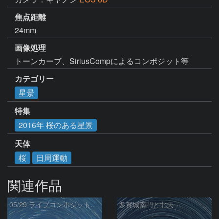
焦点距離
24mm
画像処理
トーンカーブ、SiriusCompによるコンポジット等
カテゴリー
星景
特集
2016年 桜のある星景
天体
桜
日周運動
関連作品
05/29 ライブコンポジット試写
多賀城南門と北天