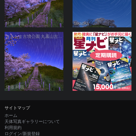
佐藤 純哉
takaoka
PR
さきたま古墳公園 丸墓山古墳の夜桜と北天の日周運動 埼玉県行田市
佐藤 純哉
サイトマップ
ホーム
天体写真ギャラリーについて
利用規約
ログイン/新規登録