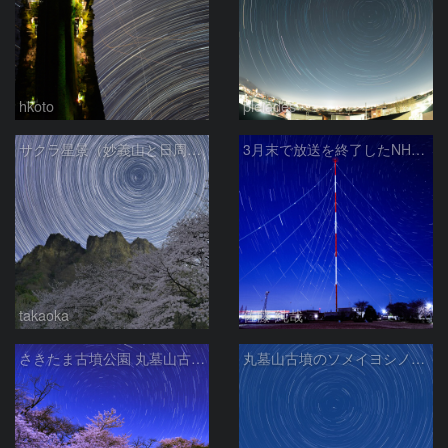
hkoto
pleiades
サクラ星景（妙義山と日周運動）
3月末で放送を終了したNHKラジオ第2放送の送信アンテナと星空
takaoka
佐藤 純哉
さきたま古墳公園 丸墓山古墳の夜桜と北天の日周運動 埼玉県行田市
丸墓山古墳のソメイヨシノと日周運動