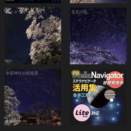
桜とオリオン座
北天の桜
azu
jfuk2
PR
氷室神社の桜星景
NABE