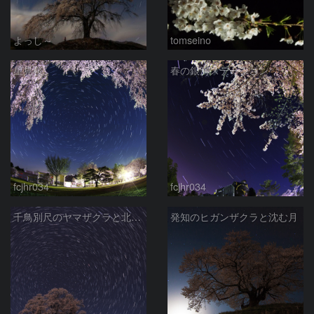
よっし～
tomseino
星見桜
春の銀河ステーション
fcjhr034
fcjhr034
千鳥別尺のヤマザクラと北天の軌跡
発知のヒガンザクラと沈む月