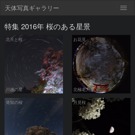
天体写真ギャラリー
Togg
navig
特集 2016年 桜のある星景
北天と桜
お花見
川越の星
北極老人星
発知の桜
月見桜