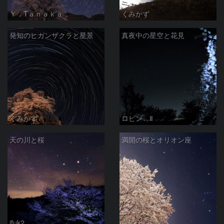
Ｙ．Tａｎａｋａ
くみかず
発知のヒガンザクラと星景
真夜中の星空と花見
くみかず
ロビン Ⅱ
天の川と桜
満開の桜とオリオン座
jfuk2
jfuk2