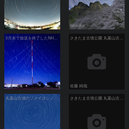
pleiades
takaoka
3月末で放送を終了したNHKラジオ第2放送の送信アンテナと星空
さきたま古墳公園 丸墓山古墳の夜桜と北天の日周運動 埼玉県行田市
佐藤 純哉
佐藤 純哉
丸墓山古墳のソメイヨシノと日周運動
さきたま古墳公園 丸墓山古墳の夜桜と北天の日周運動 埼玉県行田市