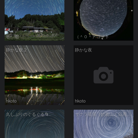
谷 明
（＾０＾）コメト
静かな夜２
静かな夜
hkoto
hkoto
久しぶりのぐるぐる🌀
サクラ星景（妙義山と日周運動）