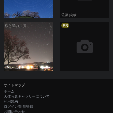
takaoka
佐藤 純哉
PR
桜と星の共演
川越の星
サイトマップ
ホーム
天体写真ギャラリーについて
利用規約
ログイン/新規登録
お問い合わせ