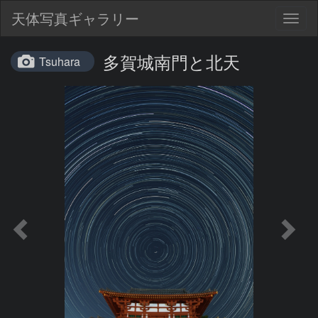
天体写真ギャラリー
Togg
navig
多賀城南門と北天
Tsuhara