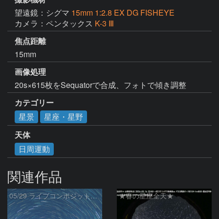
望遠鏡：シグマ
15mm 1:2.8 EX DG FISHEYE
カメラ：ペンタックス
K-3 Ⅲ
焦点距離
15mm
画像処理
20s×615枚をSequatorで合成、フォトで傾き調整
カテゴリー
星景
星座・星野
天体
日周運動
関連作品
05/29 ライブコンポジット試写
★春の星座全天★