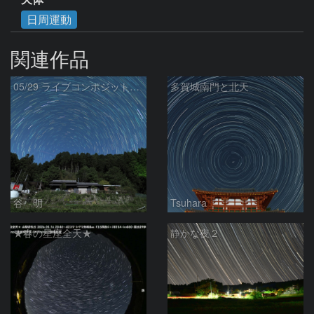
日周運動
関連作品
05/29 ライブコンポジット試写
多賀城南門と北天
谷 明
Tsuhara
★春の星座全天★
静かな夜２