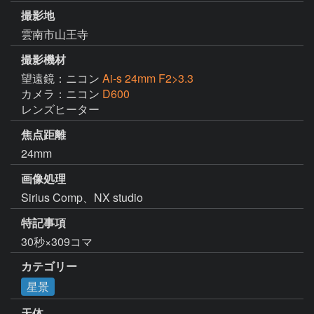
撮影地
雲南市山王寺
撮影機材
望遠鏡：ニコン
Ai-s 24mm F2>3.3
カメラ：ニコン
D600
レンズヒーター
焦点距離
24mm
画像処理
Sirius Comp、NX studio
特記事項
30秒×309コマ
カテゴリー
星景
天体