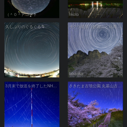
（＾０＾）コメト
hkoto
久しぶりのぐるぐる🌀
サクラ星景（妙義山と日周運動）
pleiades
takaoka
3月末で放送を終了したNHKラジオ第2放送の送信アンテナと星空
さきたま古墳公園 丸墓山古墳の夜桜と北天の日周運動 埼玉県行田市