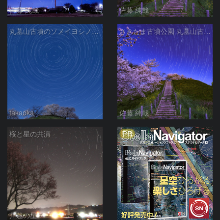
佐藤 純哉
佐藤 純哉
丸墓山古墳のソメイヨシノと日周運動
さきたま古墳公園 丸墓山古墳の夜桜と北天の日周運動 埼玉県行田市
takaoka
佐藤 純哉
PR
桜と星の共演
川越の星