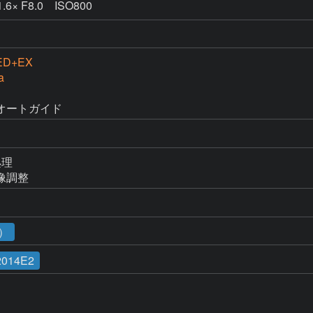
6× F8.0 ISO800
ED+EX
a
オートガイド
理

像調整
2）
2014E2