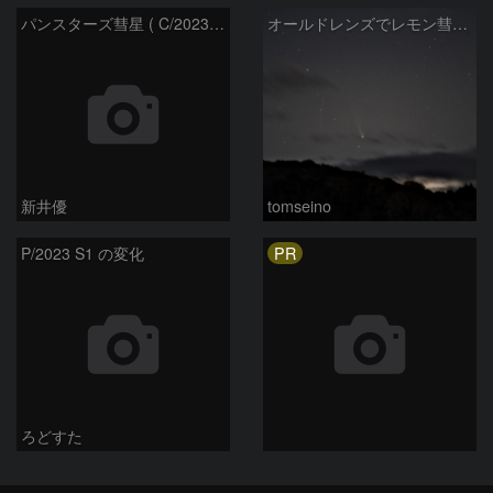
パンスターズ彗星 ( C/2023R1 ) ：2026/05/30
オールドレンズでレモン彗星11/9
新井優
tomseino
PR
P/2023 S1 の変化
ろどすた