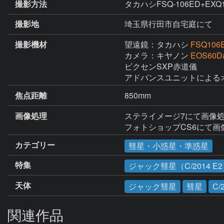
撮影方法
タカハシFSQ-106ED+EXQ1.
撮影地
埼玉県行田市自宅庭にて
撮影機材
望遠鏡：タカハシ
FSQ106
カメラ：キヤノン
EOS60D
ビクセンSXP赤道儀

アドバンスユニットによる
焦点距離
850mm
画像処理
ステライメージ7にて画像処
フォトショップCS6にて画
カテゴリー
彗星・小惑星・準惑星
特集
ジャック彗星（C/2014 E
天体
ジャック彗星
彗星
C/
関連作品