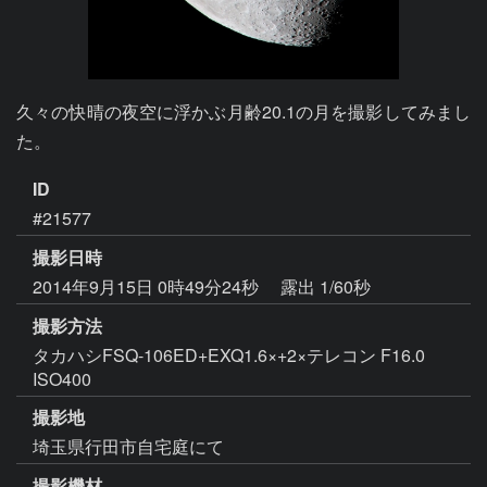
久々の快晴の夜空に浮かぶ月齢20.1の月を撮影してみまし
た。
ID
#21577
撮影日時
2014年9月15日 0時49分24秒
露出 1/60秒
撮影方法
タカハシFSQ-106ED+EXQ1.6×+2×テレコン F16.0
ISO400
撮影地
埼玉県行田市自宅庭にて
撮影機材