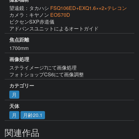
望遠鏡：タカハシ
FSQ106ED+EXQ1.6×+2×テレコン
カメラ：キヤノン
EOS70D
ビクセンSXP赤道儀

アドバンスユニットによるオートガイド
焦点距離
1700mm
画像処理
ステライメージ7にて画像処理

フォトショップCS6にて画像調整
カテゴリー
月
天体
月
月齢20.1
関連作品