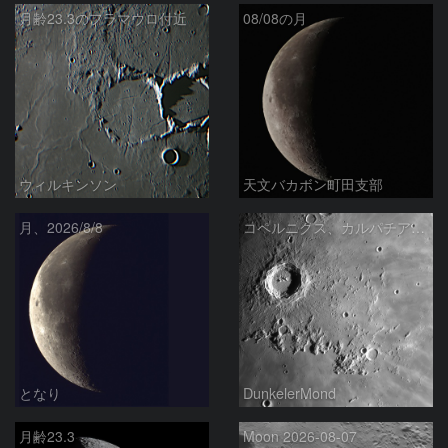
月齢23.3のフラマウロ付近
08/08の月
ウィルキンソン
天文バカボン町田支部
月、2026/8/8
コペルニクス、カルパチア山脈付近
となり
DunkelerMond
月齢23.3
Moon 2026-08-07