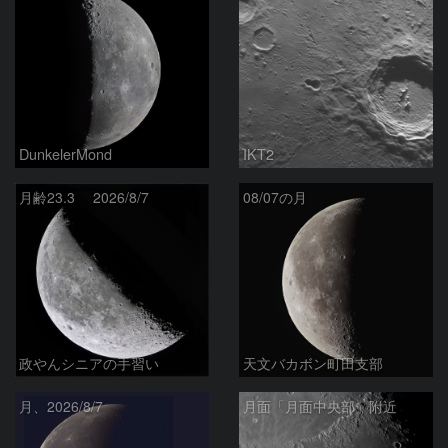
DunkelerMond
IKT2
月齢23.3 2026/8/7
08/07の月
政やんシニアの手習い
天文バカボン町田支部
月、2026/8/7
月面「月面中央部」附近