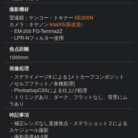
撮影機材
望遠鏡：ケンコー・トキナー
SE200N
カメラ：キヤノン
kissX5(新改造)
・EM-200 FG-Temma2Z

・LPR-Nフィルター使用
焦点距離
1000mm
画像処理
・ステライメージ9 による [メトカーフコンポジット
／セルフフラット／各種処理]

・PhotoshopCS5による仕上げ処理

・トリミングあり、ダーク、フラットなし、背景にム
ラあり
特記事項
・補正レンズなし直接焦点・ステラショット２による
スケジュール撮影

・撮影高度49.5度