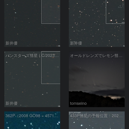
新井優
新井優
パンスターズ彗星 ( C/2023R1 ) ：2026/05/30
オールドレンズでレモン彗星11/9
新井優
tomseino
362P（2008 GO98 = 457175）
433P彗星の予報位置：2025/05/04