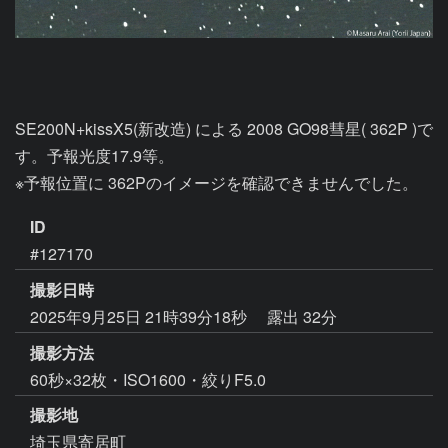
SE200N+kissX5(新改造) による 2008 GO98彗星( 362P )で
す。予報光度17.9等。

ID
#127170
撮影日時
2025年9月25日 21時39分18秒
露出 32分
撮影方法
60秒×32枚・ISO1600・絞りF5.0
撮影地
埼玉県寄居町