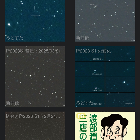
ろどすた
新井優
P/2023S1彗星：2025/03/21
P/2023 S1 の変化
新井優
ろどすた
PR
M44とP/2023 S1（2月24日）