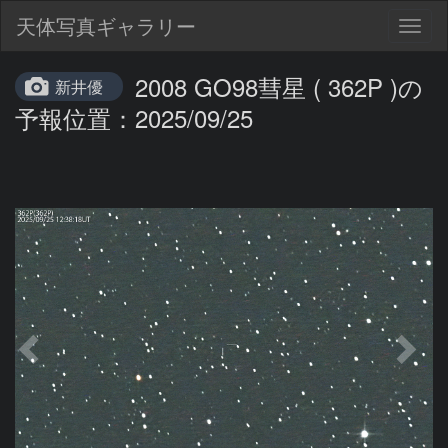
天体写真ギャラリー
Togg
navig
2008 GO98彗星 ( 362P )の
新井優
予報位置：2025/09/25