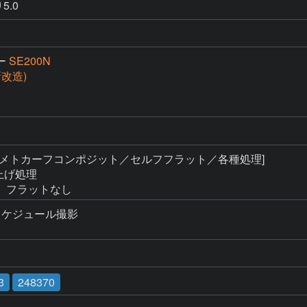
5.0
ー
SE200N
(新改造)
 [メトカーフコンポジット／セルフフラット／各種処理]

上げ処理

、フラットなし
ケジュール撮影

3
248370