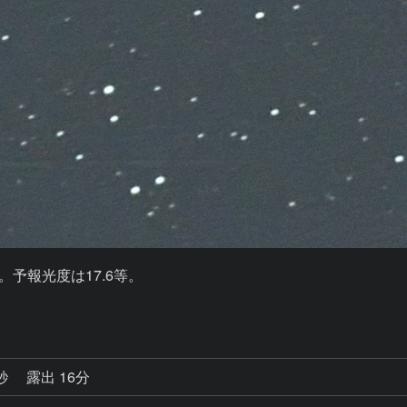
す。予報光度は17.6等。

4秒
露出 16分