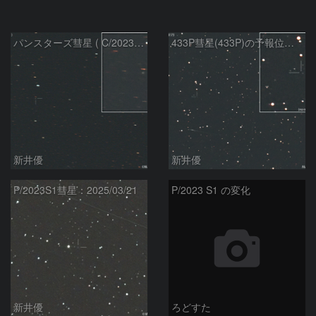
パンスターズ彗星 ( C/2023R1 ) ：2026/05/20
433P彗星(433P)の予報位置：2026/05/30
新井優
新井優
P/2023S1彗星：2025/03/21
P/2023 S1 の変化
新井優
ろどすた