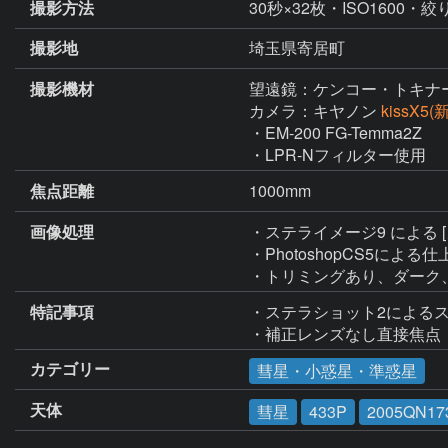
撮影方法
30秒×32枚・ISO1600・絞り
撮影地
埼玉県寄居町
撮影機材
望遠鏡：ケンコー・トキナ
カメラ：キヤノン
kissX5
・EM-200 FG-Temma2Z

・LPR-Nフィルター使用
焦点距離
1000mm
画像処理
・ステライメージ9 による
・PhotoshopCS5による仕
・トリミングあり、ダーク
特記事項
・ステラショット2によるス
・補正レンズなし直接焦点
カテゴリー
彗星・小惑星・準惑星
天体
彗星
433P
2005QN17