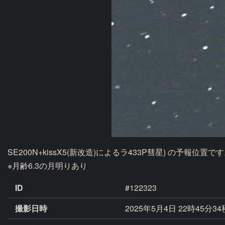
SE200N+kissX5(新改造)によるラ433P彗星) の予報位置で
ID
#122323
撮影日時
2025年5月4日 22時45分3