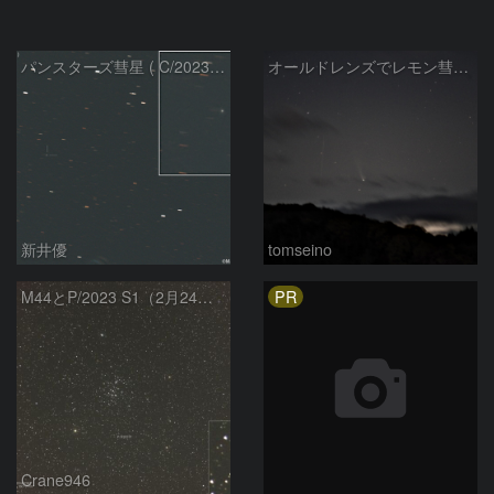
パンスターズ彗星 ( C/2023R1 ) ：2026/05/30
オールドレンズでレモン彗星11/9
新井優
tomseino
PR
M44とP/2023 S1（2月24日）
Crane946