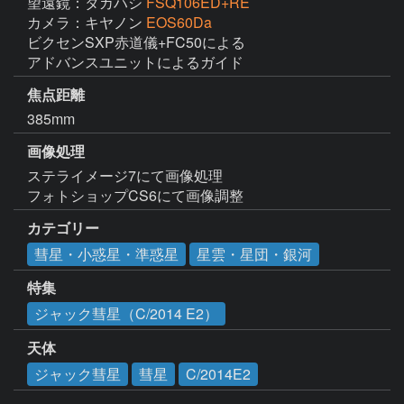
望遠鏡：タカハシ
FSQ106ED+RE
カメラ：キヤノン
EOS60Da
ビクセンSXP赤道儀+FC50による

アドバンスユニットによるガイド
焦点距離
385mm
画像処理
ステライメージ7にて画像処理

フォトショップCS6にて画像調整
カテゴリー
彗星・小惑星・準惑星
星雲・星団・銀河
特集
ジャック彗星（C/2014 E2）
天体
ジャック彗星
彗星
C/2014E2