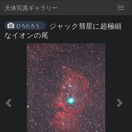
天体写真ギャラリー
Togg
navig
ジャック彗星に超極細
ひろたろう
なイオンの尾