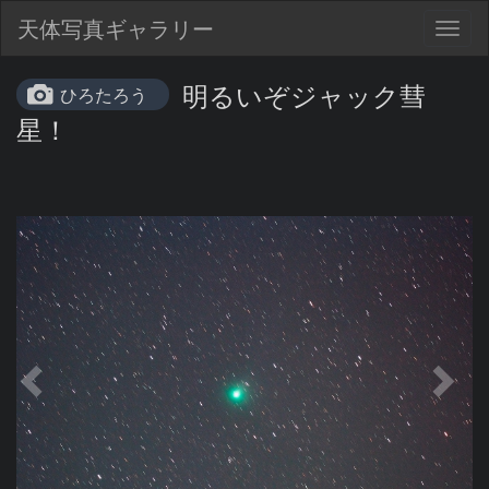
天体写真ギャラリー
Togg
navig
明るいぞジャック彗
ひろたろう
星！