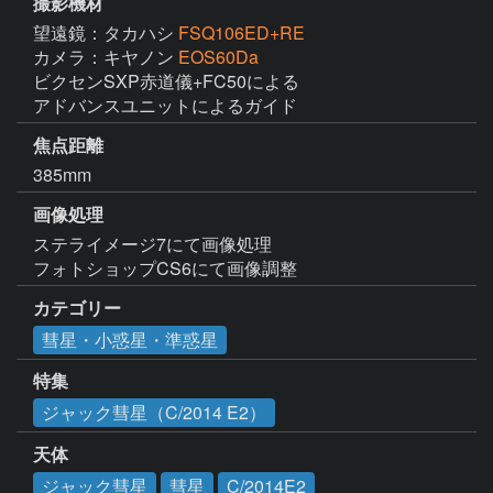
撮影機材
望遠鏡：タカハシ
FSQ106ED+RE
カメラ：キヤノン
EOS60Da
ビクセンSXP赤道儀+FC50による

アドバンスユニットによるガイド
焦点距離
385mm
画像処理
ステライメージ7にて画像処理

フォトショップCS6にて画像調整
カテゴリー
彗星・小惑星・準惑星
特集
ジャック彗星（C/2014 E2）
天体
ジャック彗星
彗星
C/2014E2