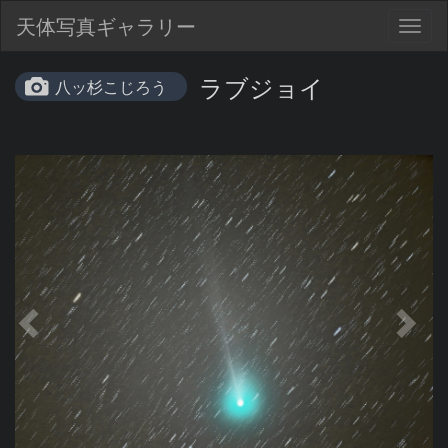
天体写真ギャラリー
Togg
navig
ラブジョイ
八ッ杉こじろう