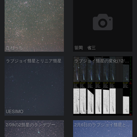
はねっち
笹岡 省三
ラブジョイ彗星とリニア彗星
ラブジョイ彗星の変化(12/29～1/29)
UESIMO
青島 靖
2/09の2彗星のランデブー
2月6日のラブジョイ彗星とリニア彗星