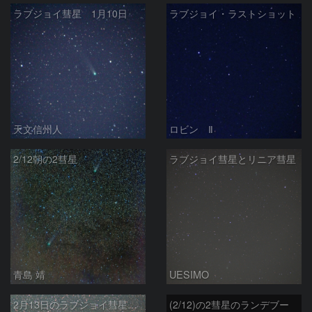
ラブジョイ彗星 1月10日
ラブジョイ・ラストショット
天文信州人
ロビン Ⅱ
2/12朝の2彗星
ラブジョイ彗星とリニア彗星
青島 靖
UESIMO
2月13日のラブジョイ彗星とリニア彗星
(2/12)の2彗星のランデブー