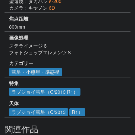
望遠鏡：タカハシ
ε-200
カメラ：キヤノン
6D
焦点距離
800mm
画像処理
ステライメージ６

フォトショップエレメンツ８
カテゴリー
彗星・小惑星・準惑星
特集
ラブジョイ彗星（C/2013 R1）
天体
ラブジョイ彗星（C/2013
R1）
関連作品