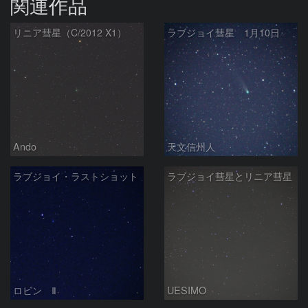
関連作品
リニア彗星（C/2012 X1）
ラブジョイ彗星 1月10日
Ando
天文信州人
ラブジョイ・ラストショット
ラブジョイ彗星とリニア彗星
ロビン Ⅱ
UESIMO