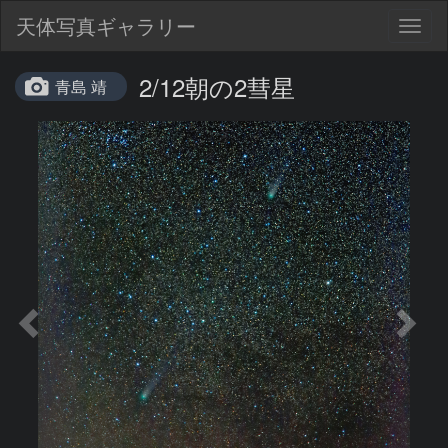
天体写真ギャラリー
Togg
navig
2/12朝の2彗星
青島 靖