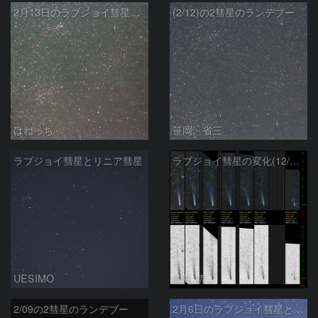
2月13日のラブジョイ彗星とリニア彗星
(2/12)の2彗星のランデブー
はねっち
笹岡 省三
ラブジョイ彗星とリニア彗星
ラブジョイ彗星の変化(12/29～1/29)
UESIMO
青島 靖
2/09の2彗星のランデブー
2月6日のラブジョイ彗星とリニア彗星