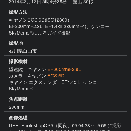
2014年2月12日 5時4分38秒
露出 30秒
撮影方法
キヤノンEOS 6D(ISO12800）、
EF200mmF2.8L+EF1.4xII(280mmF4)、ケンコー
SkyMemoRによるガイド撮影
撮影地
石川県白山市
撮影機材
望遠鏡：キヤノン
EF200mmF2.8L
カメラ：キヤノン
EOS 6D
キヤノン エクステンダーEF1.4xII、ケンコー
SkyMemoR
焦点距離
280mm
画像処理
DPP+PhotoshopCS5（同夜、05:04:38～19:59 に撮影