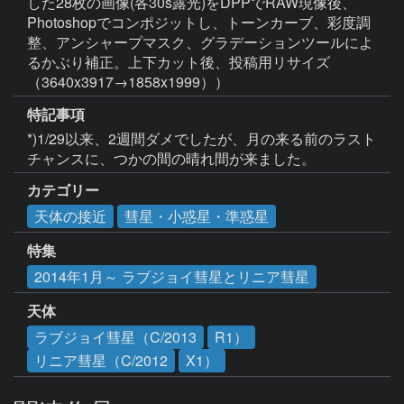
した28枚の画像(各30s露光)をDPPでRAW現像後、
Photoshopでコンポジットし、トーンカーブ、彩度調
整、アンシャープマスク、グラデーションツールによ
るかぶり補正。上下カット後、投稿用リサイズ
（3640x3917→1858x1999））
特記事項
*)1/29以来、2週間ダメでしたが、月の来る前のラスト
チャンスに、つかの間の晴れ間が来ました。
カテゴリー
天体の接近
彗星・小惑星・準惑星
特集
2014年1月～ ラブジョイ彗星とリニア彗星
天体
ラブジョイ彗星（C/2013
R1）
リニア彗星（C/2012
X1）