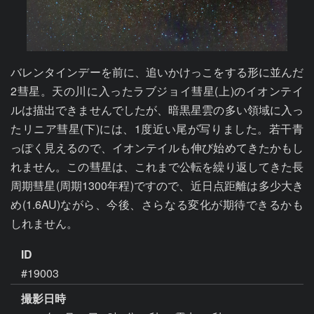
バレンタインデーを前に、追いかけっこをする形に並んだ
2彗星。天の川に入ったラブジョイ彗星(上)のイオンテイ
ルは描出できませんでしたが、暗黒星雲の多い領域に入っ
たリニア彗星(下)には、1度近い尾が写りました。若干青
っぽく見えるので、イオンテイルも伸び始めてきたかもし
れません。この彗星は、これまで公転を繰り返してきた長
周期彗星(周期1300年程)ですので、近日点距離は多少大き
め(1.6AU)ながら、今後、さらなる変化が期待できるかも
しれません。
ID
#19003
撮影日時